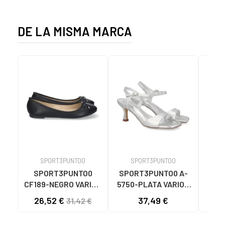
DE LA MISMA MARCA
SPORT3PUNTO0
SPORT3PUNTO0
S
SPORT3PUNTO0
SPORT3PUNTO0 A-
SPO
CF189-NEGRO VARIOS
5750-PLATA VARIOS
575
COLORES
COLORES
26,52 €
37,49 €
33
31,42 €