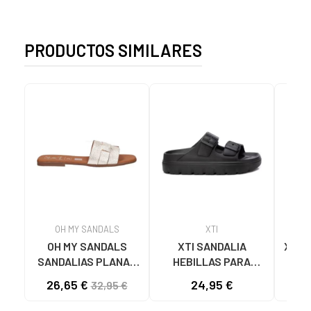
PRODUCTOS SIMILARES
OH MY SANDALS
XTI
OH MY SANDALS
XTI SANDALIA
XTI 
SANDALIAS PLANAS
HEBILLAS PARA
LEO
5800-DO135 DOYA
MUJER 142550 NEGRO
26,65 €
24,95 €
32,95 €
DOYA CHAMPAN