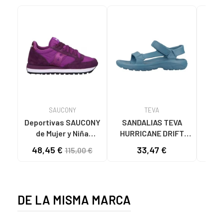
SAUCONY
TEVA
Deportivas SAUCONY
SANDALIAS TEVA
ZA
de Mujer y Niña
HURRICANE DRIFT
MUJ
ZAPATILLAS
LKS 001124072C-LKS
56
48,45 €
33,47 €
115,00 €
DEPORTIVAS JAZZ
AZUL UNISEX
TAY
ORIGINAL - S1044
LI
HOMBRE MORADO
CAN
DE LA MISMA MARCA