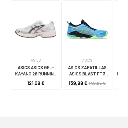
ASICS
ASICS
ASICS ASICS GEL-
ASICS ZAPATILLAS
ZA
KAYANO 28 RUNNING
ASICS BLAST FF 3
RUNN
SHOES BLANCO
MULTICOLORES
5 10
121,09 €
139,99 €
59
149,95 €
MULTICOLOR
MARI