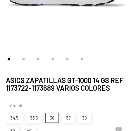
ASICS ZAPATILLAS GT-1000 14 GS REF
1173722-1173689 VARIOS COLORES
Talla: 36
34.5
33.5
36
37
38

39
40