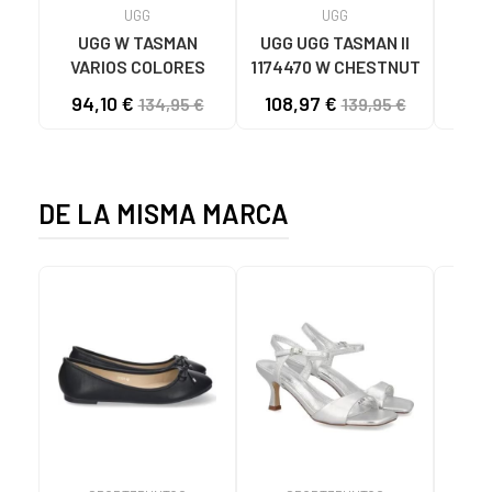
UGG
UGG
UGG W TASMAN
UGG UGG TASMAN II
Zuecos 
VARIOS COLORES
1174470 W CHESTNUT
94,10 €
108,97 €
19
134,95 €
139,95 €
DE LA MISMA MARCA