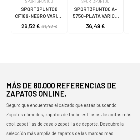
SPORT3PUNTO0
SPORT3PUNTO0
S
SPORT3PUNTO0
SPORT3PUNTO0 A-
SPO
CF189-NEGRO VARIOS
5750-PLATA VARIOS
575
COLORES
COLORES
26,52 €
36,49 €
33
31,42 €
MÁS DE 80.000 REFERENCIAS DE
ZAPATOS ONLINE.
Seguro que encuentras el calzado que estás buscando.
Zapatos cómodos, zapatos de tacón estilosos, las botas más
cool, zapatillas de casa o zapatilla de deporte. Descubre la
selección más amplia de zapatos de las marcas más