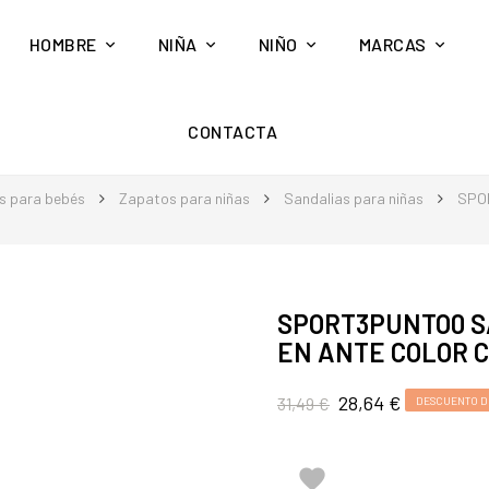
HOMBRE
NIÑA
NIÑO
MARCAS
CONTACTA
s para bebés
Zapatos para niñas
Sandalias para niñas
SPO
SPORT3PUNTO0 S
EN ANTE COLOR 
28,64 €
31,49 €
DESCUENTO D
