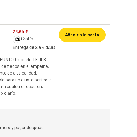
28,64 €
Añadir a la cesta
Gratis
Entrega de 2 a 4 dÃ­as
3PUNTO0 modelo TF1108.
 de flecos en el empeine.
te de alta calidad.
le para un ajuste perfecto.
para cualquier ocasión.
 diario.
rimero y pagar después.