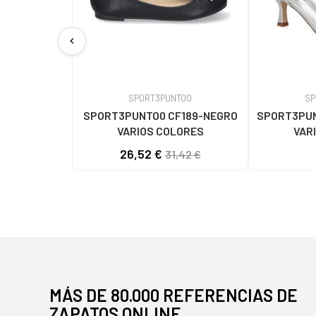
chevron_left
SPORT3PUNTO0
SP
SPORT3PUNTO0 CF189-NEGRO
SPORT3PUN
VARIOS COLORES
VAR
26,52 €
31,42 €
MÁS DE 80.000 REFERENCIAS DE
ZAPATOS ONLINE.