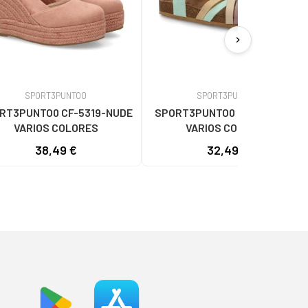
chevron_right
SPORT3PUNTO0
SPORT3PUNTO0
RT3PUNTO0 CF-5319-NUDE
SPORT3PUNTO0 CK-43-AZUL
VARIOS COLORES
VARIOS COLORES
38,49 €
32,49 €