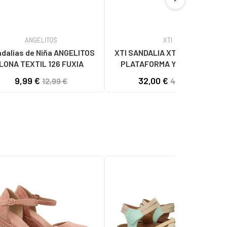
ANGELITOS
XTI
dalias de Niña ANGELITOS
XTI SANDALIA XTI 145241 CON
LONA TEXTIL 126 FUXIA
PLATAFORMA Y CIERRE DE
HEBILLA MARRóN
9,99 €
32,00 €
12,99 €
49,95 €