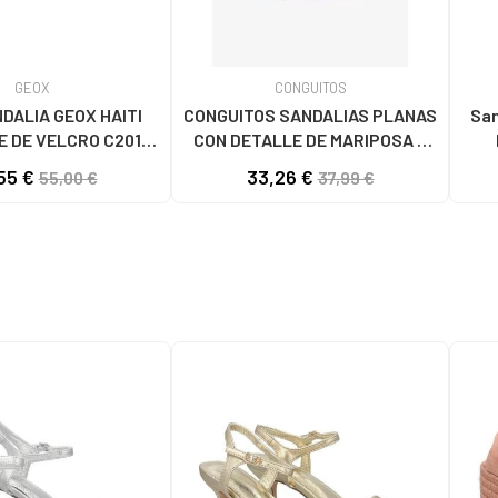
GEOX
CONGUITOS
DALIA GEOX HAITI
CONGUITOS SANDALIAS PLANAS
San
E DE VELCRO C2012
CON DETALLE DE MARIPOSA Y
LT GOLD
LUCES LED 260017 PLATA
55 €
33,26 €
55,00 €
37,99 €