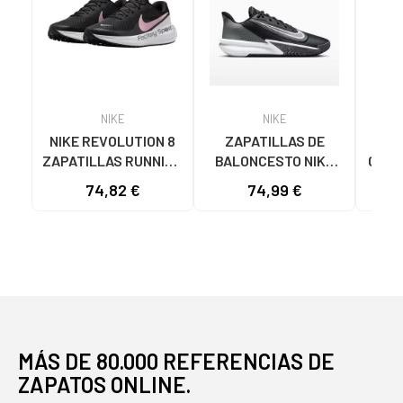
NIKE
NIKE
NIKE REVOLUTION 8
ZAPATILLAS DE
N
ZAPATILLAS RUNNING
BALONCESTO NIKE
CALZ
MUJER HJ8485-005
PRECISION 7 FN4322
RUN
74,82 €
74,99 €
68
NEGRO-ROSA NAN
NEGRO
VA
MÁS DE 80.000 REFERENCIAS DE
ZAPATOS ONLINE.