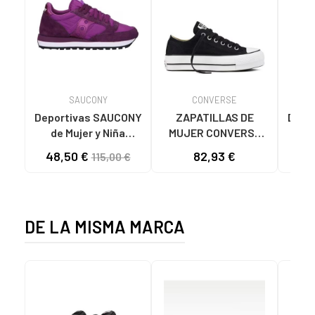
SAUCONY
CONVERSE
Deportivas SAUCONY
ZAPATILLAS DE
Depo
de Mujer y Niña
MUJER CONVERSE
de
ZAPATILLAS
560250C CHUCK
48,50 €
82,93 €
69
115,00 €
DEPORTIVAS JAZZ
TAYLOR ALL STAR
ORIGINAL - S1044
LIFT PLATFORM
ORI
HOMBRE MORADO
CANVAS LOW BLACK
5
DE LA MISMA MARCA