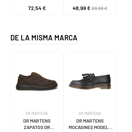
MARRON
NEGRO-BLACK
72,54 €
48,99 €
69,99 €
DE LA MISMA MARCA
DR MARTENS
DR MARTENS
DR MARTENS
DR MARTENS
ZAPATOS DR
MOCASINES MODELO
M