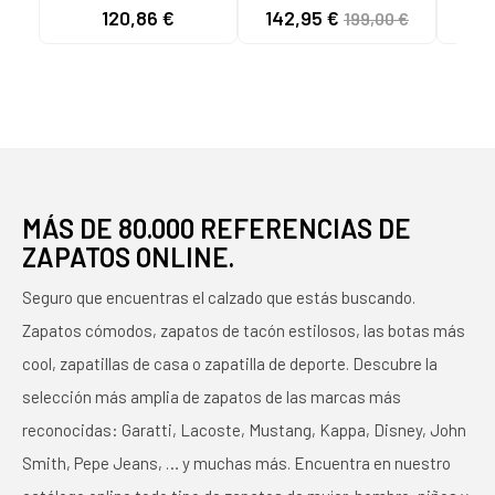
MARTENS DE CUERO
ADRIAN YS COLOR
BLUC
120,86 €
142,95 €
199,00 €
MARRÓN PARA
NEGRO BLACK
31
HOMBRE MARRON
MÁS DE 80.000 REFERENCIAS DE
ZAPATOS ONLINE.
Seguro que encuentras el calzado que estás buscando.
Zapatos cómodos, zapatos de tacón estilosos, las botas más
cool, zapatillas de casa o zapatilla de deporte. Descubre la
selección más amplia de zapatos de las marcas más
reconocidas: Garatti, Lacoste, Mustang, Kappa, Disney, John
Smith, Pepe Jeans, … y muchas más. Encuentra en nuestro