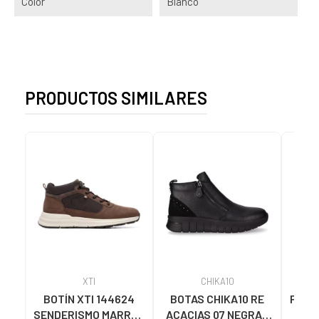
Color
Blanco
PRODUCTOS SIMILARES
XTI
CHIKA10
BOTÍN XTI 144624
BOTAS CHIKA10 RE
PANC
SENDERISMO MARRÓN
ACACIAS 07 NEGRAS