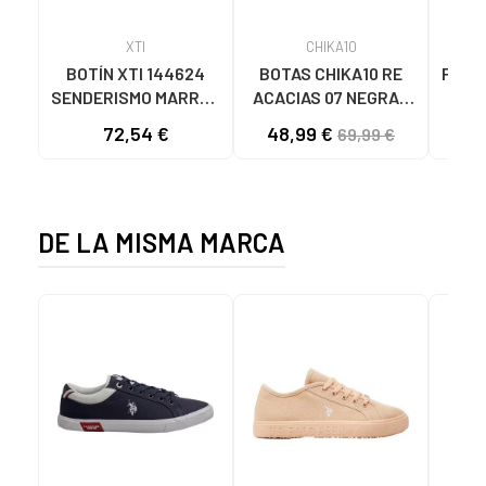
XTI
CHIKA10
BOTÍN XTI 144624
BOTAS CHIKA10 RE
PANC
SENDERISMO MARRÓN
ACACIAS 07 NEGRAS
MARRON
NEGRO-BLACK
72,54 €
48,99 €
69,99 €
DE LA MISMA MARCA