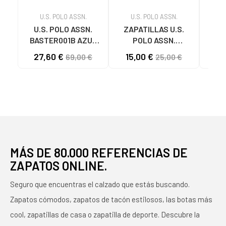
U.S. POLO ASSN.
U.S. POLO ASSN.
U
U.S. POLO ASSN.
ZAPATILLAS U.S.
U.
BASTER001B AZUL
POLO ASSN.
S
MARINO
MAREW0055B ROSA
MOD
27,60 €
15,00 €
69,00 €
25,00 €
ROSA
MÁS DE 80.000 REFERENCIAS DE
ZAPATOS ONLINE.
Seguro que encuentras el calzado que estás buscando.
Zapatos cómodos, zapatos de tacón estilosos, las botas más
cool, zapatillas de casa o zapatilla de deporte. Descubre la