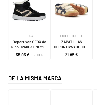
GEOX
BUBBLE BOBBLE
Deportivas GEOX de
ZAPATILLAS
Niño J260LA 0ME22 J
DEPORTIVAS BUBBLE
WEEMBLE GIRL B ABX
BOBBLE C1195
R
35,05 €
21,85 €
85,00 €
C0531 BLACK-
MARINO AZUL UNISEX
CRB5
PLATINUM
AZUL
DE LA MISMA MARCA