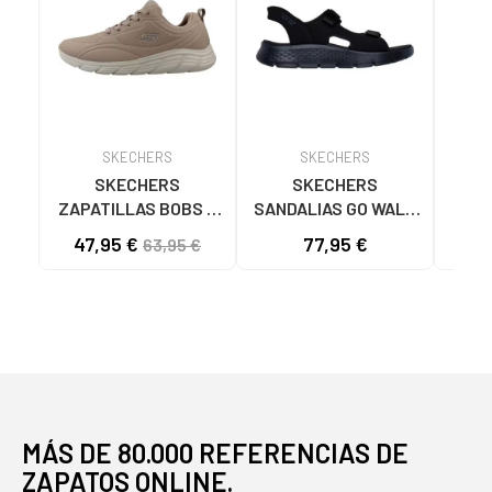
SKECHERS
SKECHERS
SKECHERS
SKECHERS
ZAPATILLAS BOBS B
SANDALIAS GO WALK
SK
FLEX LO COOL EASE
FLEX SD EASY ENTRY
47,95 €
77,95 €
40
63,95 €
TAN 117715
NEGRAS NEGRO
ASC
NA
MÁS DE 80.000 REFERENCIAS DE
ZAPATOS ONLINE.