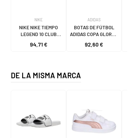
NIKE
ADIDAS
NIKE NIKE TIEMPO
BOTAS DE FÚTBOL
N
LEGEND 10 CLUB
ADIDAS COPA GLORO II
FÚT
FG/MG VARIOS
ST MG IH8276 NEGRO
FQ8
94,71 €
92,60 €
COLORES
DE LA MISMA MARCA