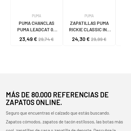
PUMA
PUMA
PUMA CHANCLAS
ZAPATILLAS PUMA
Zap
PUMA LEADCAT 02
RICKIE CLASSIC INF
MODELO 384139
04 BLANCO ROSA ORO
ZAP
23,49 €
24,30 €
34
29,74 €
29,99 €
BLANCAS 02 WHITE
- REF. 394254 04
RIC
BLANCO ROSA ORO
NIÑ
MÁS DE 80.000 REFERENCIAS DE
ZAPATOS ONLINE.
Seguro que encuentras el calzado que estás buscando.
Zapatos cómodos, zapatos de tacón estilosos, las botas más
cool, zapatillas de casa o zapatilla de deporte. Descubre la