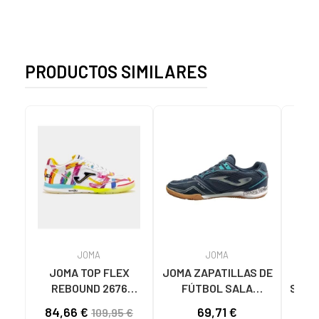
PRODUCTOS SIMILARES
JOMA
JOMA
JOMA TOP FLEX
JOMA ZAPATILLAS DE
BOT
REBOUND 2676
FÚTBOL SALA
SALA
GRAFFITI
DRIBLING 2503
PL
84,66 €
69,71 €
51
109,95 €