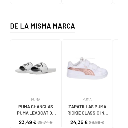
MULTICOLOR
VARIOS COLORES
DE LA MISMA MARCA
PUMA
PUMA
PUMA CHANCLAS
ZAPATILLAS PUMA
Zap
PUMA LEADCAT 02
RICKIE CLASSIC INF
MODELO 384139
04 BLANCO ROSA ORO
ZAP
23,49 €
24,35 €
34
29,74 €
29,99 €
BLANCAS 02 WHITE
- REF. 394254 04
RIC