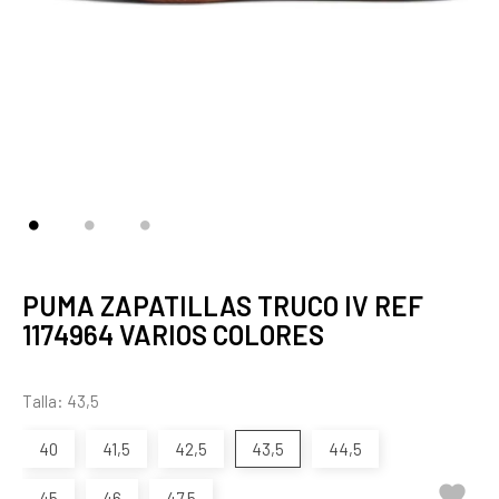
PUMA ZAPATILLAS TRUCO IV REF
1174964 VARIOS COLORES
Talla: 43,5
40
41,5
42,5
43,5
44,5

45
46
47,5