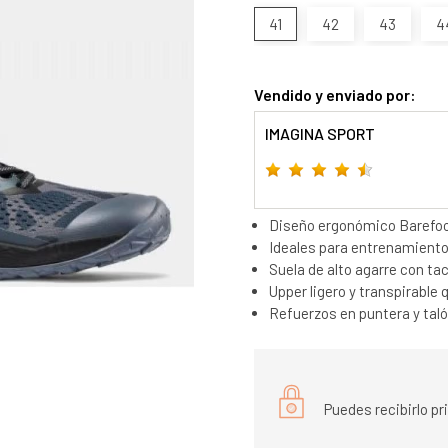
41
42
43
4
Vendido y enviado por:
IMAGINA SPORT
Diseño ergonómico Barefoot
Ideales para entrenamiento 
Suela de alto agarre con ta
Upper ligero y transpirable
Refuerzos en puntera y tal
Puedes recibirlo p