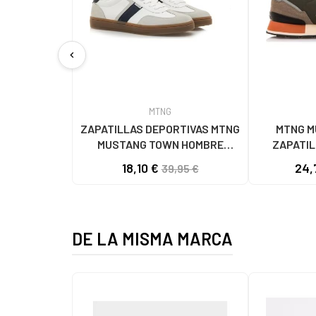
chevron_left
MTNG
ZAPATILLAS DEPORTIVAS MTNG
MTNG M
MUSTANG TOWN HOMBRE
ZAPATIL
BLANCAS/MARINO BLANCO
CASUAL KA
18,10 €
24,
39,95 €
DE LA MISMA MARCA