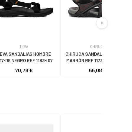
chevron_right
TEVA
CHIRUCA
EVA SANDALIAS HOMBRE
CHIRUCA SANDALIAS TAIHTI 29
17419 NEGRO REF 1183407
MARRÓN REF 1173139 MARRON
70,78 €
66,08 €