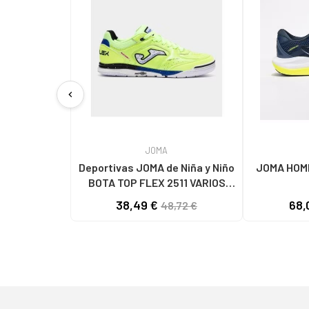
chevron_left
JOMA
Deportivas JOMA de Niña y Niño
JOMA HOMB
BOTA TOP FLEX 2511 VARIOS
COLORES
38,49 €
68,
48,72 €