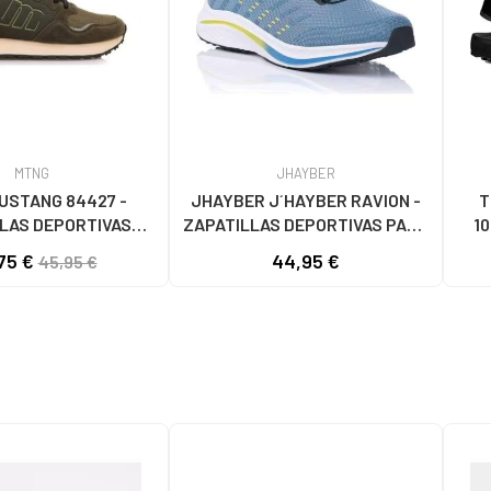
MTNG
JHAYBER
USTANG 84427 -
JHAYBER J´HAYBER RAVION -
T
LAS DEPORTIVAS
ZAPATILLAS DEPORTIVAS PARA
10
KI MARRÓN MARRON
HOMBRE BLUE
75 €
44,95 €
45,95 €