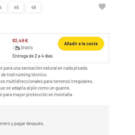

4
45
46
82,49 €
Añadir a la cesta
Gratis
Entrega de 2 a 4 días
 para una sensación natural en cada pisada.
de trail running técnico.
cos multidireccionales para terrenos irregulares.
 que se adapta al pie como un guante.
ón para mayor protección en montaña.
rimero y pagar después.