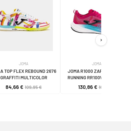
chevron_right
JOMA
JOMA
A TOP FLEX REBOUND 2676
JOMA R1000 ZAPATILLAS DE
GRAFFITI MULTICOLOR
RUNNING RR100W2510 ROSA
UNISEX
84,66 €
130,86 €
109,95 €
169,95 €