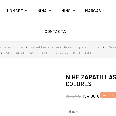
HOMBRE
NIÑA
NIÑO
MARCAS
CONTACTA
s para hombre
Zapatillas y calzado deportivo para hombre
Calz
NIKE ZAPATILLAS PEGASUS FD2722 VARIOS COLORES
NIKE ZAPATILLAS
COLORES
154,00 €
194,94 €
DESCUENT
Talla: 41