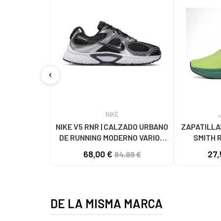
chevron_left
NIKE
NIKE V5 RNR | CALZADO URBANO
ZAPATILLA
DE RUNNING MODERNO VARIOS
SMITH 
COLORES
68,00 €
27,
84,99 €
DE LA MISMA MARCA