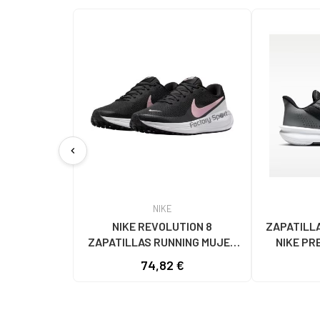
chevron_left
NIKE
NIKE REVOLUTION 8
ZAPATILL
ZAPATILLAS RUNNING MUJER
NIKE PR
HJ8485-005 NEGRO-ROSA NAN
74,82 €