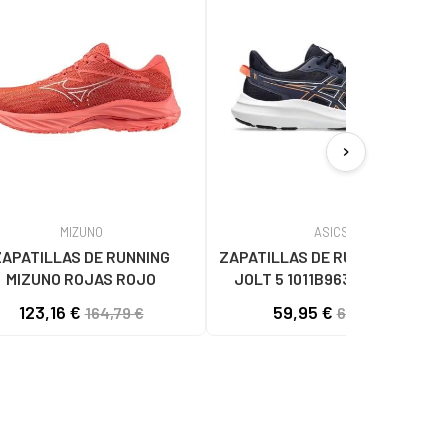
chevron_right
MIZUNO
ASICS
ZAPATILLAS DE RUNNING
ZAPATILLAS DE RUNNING ASICS
MIZUNO ROJAS ROJO
JOLT 5 1011B963-402 AZUL
MARINO Y CORAL NAN
123,16 €
59,95 €
164,79 €
68,56 €