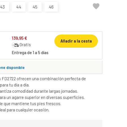

43
44
45
46
139,95 €
Añadir a la cesta
Gratis
Entrega de 1 a 5 días
ene disponible
us FD2722 ofrecen una combinación perfecta de
ara tu día a día.
ntiza comodidad durante largas jornadas.
ra un agarre superior en diversas superficies.
ble que mantiene tus pies frescos.
deal para cualquier ocasión.