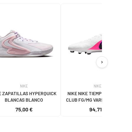
chevron_right
NIKE
NIKE
E ZAPATILLAS HYPERQUICK
NIKE NIKE TIEMPO LEGEND 10
BLANCAS BLANCO
CLUB FG/MG VARIOS COLORES
75,00 €
94,71 €