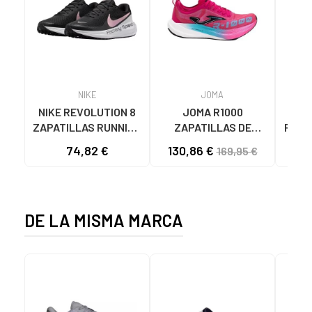
NIKE
JOMA
NIKE REVOLUTION 8
JOMA R1000
ZA
ZAPATILLAS RUNNING
ZAPATILLAS DE
RUNN
MUJER HJ8485-005
RUNNING RR100W2510
RILAS
74,82 €
130,86 €
25
169,95 €
NEGRO-ROSA NAN
ROSA UNISEX
DE LA MISMA MARCA