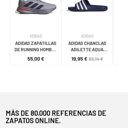
ADIDAS
ADIDAS
ADIDAS ZAPATILLAS
ADIDAS CHANCLAS
CHA
DE RUNNING HOMBRE
ADILETTE AQUA
AD
GALAXY 7 M JQ2626
F35542 AZULES AZUL
JS
55,00 €
19,95 €
32,14 €
GRIS VARIOS
COLORES
MÁS DE 80.000 REFERENCIAS DE
ZAPATOS ONLINE.