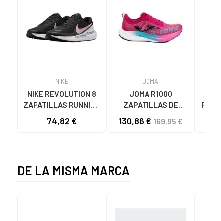
NIKE
JOMA
NIKE REVOLUTION 8
JOMA R1000
ZA
ZAPATILLAS RUNNING
ZAPATILLAS DE
RUNN
MUJER HJ8485-005
RUNNING RR100W2510
RILAS
74,82 €
130,86 €
25
169,95 €
NEGRO-ROSA NAN
ROSA UNISEX
DE LA MISMA MARCA