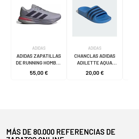
ADIDAS
ADIDAS
ADIDAS ZAPATILLAS
CHANCLAS ADIDAS
ADI
DE RUNNING HOMBRE
ADILETTE AQUA
AD
GALAXY 7 M JQ2626
JS2495 HOMBRE
F355
55,00 €
20,00 €
19
GRIS VARIOS
AZUL AZUL
COLORES
MÁS DE 80.000 REFERENCIAS DE