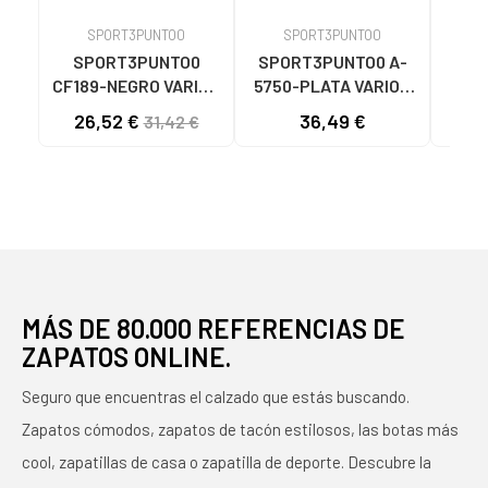
SPORT3PUNTO0
SPORT3PUNTO0
S
SPORT3PUNTO0
SPORT3PUNTO0 A-
SPO
CF189-NEGRO VARIOS
5750-PLATA VARIOS
575
COLORES
COLORES
26,52 €
36,49 €
33
31,42 €
MÁS DE 80.000 REFERENCIAS DE
ZAPATOS ONLINE.
Seguro que encuentras el calzado que estás buscando.
Zapatos cómodos, zapatos de tacón estilosos, las botas más
cool, zapatillas de casa o zapatilla de deporte. Descubre la