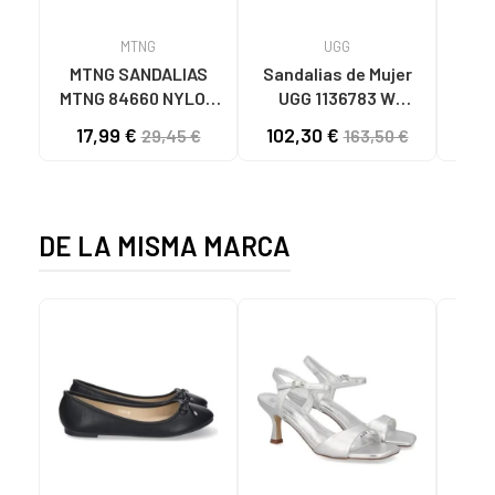
MTNG
UGG
O
MTNG SANDALIAS
Sandalias de Mujer
OH
MTNG 84660 NYLON
UGG 1136783 W
SAND
CAQUI PARA HOMBRE
GOLDENSTAR CHE
P
17,99 €
102,30 €
40
29,45 €
163,50 €
C59785 - - NYLON
CHESTNUT
CIE
KAKY
D
DE LA MISMA MARCA