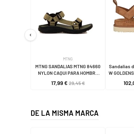
chevron_left
MTNG
MTNG SANDALIAS MTNG 84660
Sandalias d
NYLON CAQUI PARA HOMBRE
W GOLDENS
C59785 - - NYLON KAKY
17,99 €
102,
29,45 €
DE LA MISMA MARCA