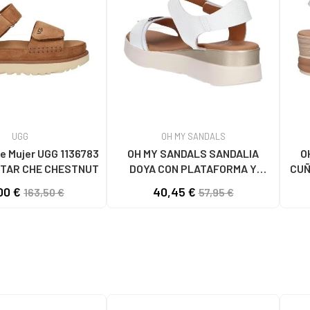
UGG
OH MY SANDALS
e Mujer UGG 1136783
OH MY SANDALS SANDALIA
O
TAR CHE CHESTNUT
DOYA CON PLATAFORMA Y
CUÑ
CIERRE DE VELCRO DOYA
00 €
40,45 €
163,50 €
57,95 €
BLANCO