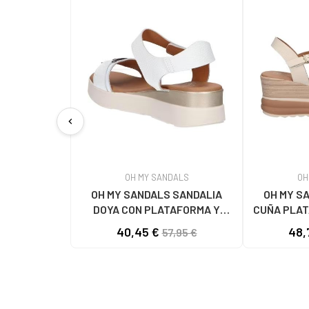
chevron_left
OH MY SANDALS
OH
OH MY SANDALS SANDALIA
OH MY S
DOYA CON PLATAFORMA Y
CUÑA PLAT
CIERRE DE VELCRO DOYA
DOYA
40,45 €
48,
57,95 €
BLANCO