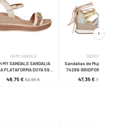
chevron_right
OH MY SANDALS
GIOSEPPO
H MY SANDALS SANDALIA
Sandalias de Mujer GIOSEPPO
A PLATAFORMA DOYA 5993
74289-BRIDPORT BEIG BEIG
DOYA HIELO COMBI
48,75 €
47,35 €
62,95 €
74,95 €