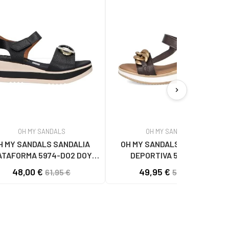
chevron_right
OH MY SANDALS
OH MY SANDALS
H MY SANDALS SANDALIA
OH MY SANDALS SANDALIA
ATAFORMA 5974-DO2 DOYA
DEPORTIVA 5663 CON
ON HEBILLA DOYA NEGRO
ESLABONES MARRON
48,00 €
49,95 €
61,95 €
59,40 €