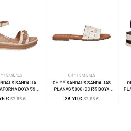
 MY SANDALS
OH MY SANDALS
ANDALS SANDALIA
OH MY SANDALS SANDALIAS
O
AFORMA DOYA 5993
PLANAS 5800-DO135 DOYA
PL
 HIELO COMBI
DOYA CHAMPAN
C
75 €
26,70 €
62,95 €
32,95 €