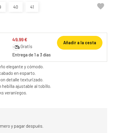

9
40
41
49,99 €
Añadir a la cesta
Gratis
Entrega de 1 a 3 días
eño elegante y cómodo.
cabado en esparto.
on detalle texturizado.
ebilla ajustable al tobillo.
ks veraniegos.
rimero y pagar después.