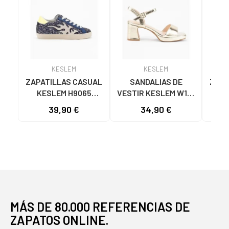
KESLEM
KESLEM
ZAPATILLAS CASUAL
SANDALIAS DE
ZAPA
KESLEM H9065
VESTIR KESLEM W18-
MU
MUJER NEGRAS
155 MUJER ORO ORO
M602
39,90 €
34,90 €
NEGRO
MÁS DE 80.000 REFERENCIAS DE
ZAPATOS ONLINE.