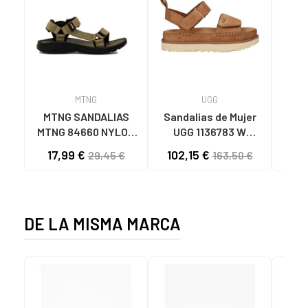
MTNG
UGG
O
MTNG SANDALIAS
Sandalias de Mujer
OH
MTNG 84660 NYLON
UGG 1136783 W
SAND
CAQUI PARA HOMBRE
GOLDENSTAR CHE
P
17,99 €
102,15 €
40
29,45 €
163,50 €
C59785 - - NYLON
CHESTNUT
CIE
KAKY
D
DE LA MISMA MARCA