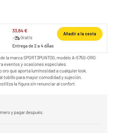
33,84 €
Añadir a la cesta
Gratis
Entrega de 2 a 4 dÃ­as
n de la marca SPORT3PUNTO0, modelo A-5750-ORO.
ra eventos y ocasiones especiales.
 oro que aporta luminosidad a cualquier look.
 al tobillo para mayor comodidad y sujeción.
tiliza la figura sin renunciar al confort.
rimero y pagar después.