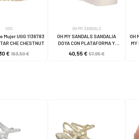
UGG
OH MY SANDALS
e Mujer UGG 1136783
OH MY SANDALS SANDALIA
OH 
TAR CHE CHESTNUT
DOYA CON PLATAFORMA Y
MY 
CIERRE DE VELCRO DOYA
30 €
40,55 €
163,50 €
57,95 €
BLANCO