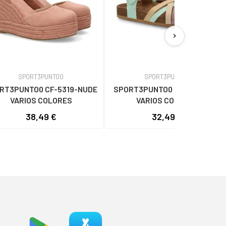
chevron_right
SPORT3PUNTO0
SPORT3PUNTO0
RT3PUNTO0 CF-5319-NUDE
SPORT3PUNTO0 CK-43-AZUL
VARIOS COLORES
VARIOS COLORES
38,49 €
32,49 €