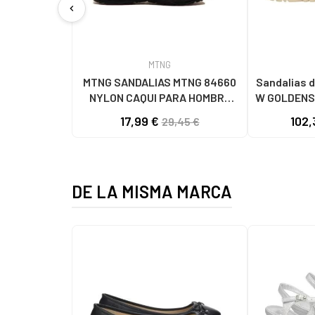
chevron_left
MTNG
MTNG SANDALIAS MTNG 84660
Sandalias d
NYLON CAQUI PARA HOMBRE
W GOLDENS
C59785 - - NYLON KAKY
17,99 €
102,
29,45 €
DE LA MISMA MARCA