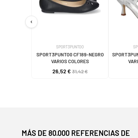
chevron_left
SPORT3PUNTO0
SP
SPORT3PUNTO0 CF189-NEGRO
SPORT3PUN
VARIOS COLORES
VAR
26,52 €
31,42 €
MÁS DE 80.000 REFERENCIAS DE