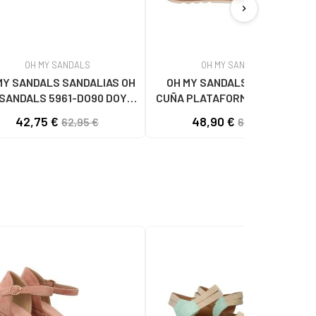
chevron_right
OH MY SANDALS
OH MY SANDALS
MY SANDALS SANDALIAS OH
OH MY SANDALS SANDALIA
SANDALS 5961-DO90 DOYA
CUÑA PLATAFORMA DOYA 5993
DOYA HIELO
DOYA HIELO COMBI
42,75 €
48,90 €
62,95 €
62,95 €