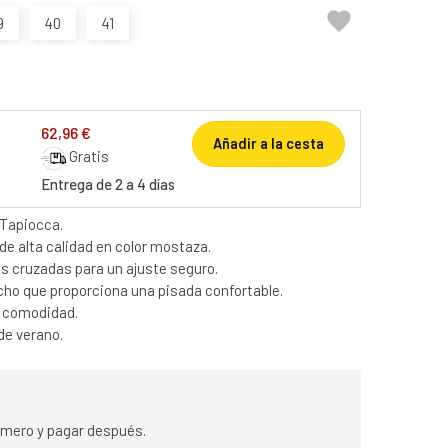

9
40
41
62,96 €
Añadir a la cesta
Gratis
Entrega de 2 a 4 días
 Tapiocca.
e alta calidad en color mostaza.
s cruzadas para un ajuste seguro.
cho que proporciona una pisada confortable.
r comodidad.
de verano.
rimero y pagar después.