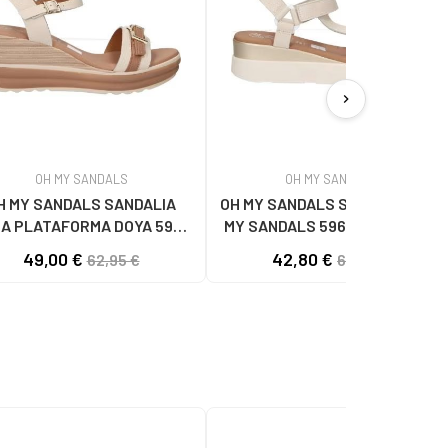
chevron_right
OH MY SANDALS
OH MY SANDALS
H MY SANDALS SANDALIA
OH MY SANDALS SANDALIAS OH
A PLATAFORMA DOYA 5993
MY SANDALS 5961-DO90 DOYA
DOYA HIELO COMBI
DOYA HIELO
49,00 €
42,80 €
62,95 €
62,95 €