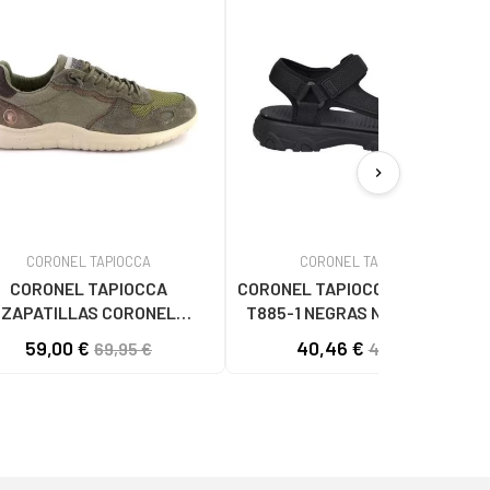
chevron_right
CORONEL TAPIOCCA
CORONEL TAPIOCCA
CORONEL TAPIOCCA
CORONEL TAPIOCCA SANDALIAS
ZAPATILLAS CORONEL
T885-1 NEGRAS NEGRONEGRO
TAPIOCCA 852 KAKI KAKI
59,00 €
40,46 €
69,95 €
44,95 €