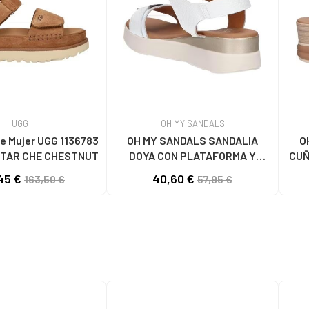
UGG
OH MY SANDALS
e Mujer UGG 1136783
OH MY SANDALS SANDALIA
O
TAR CHE CHESTNUT
DOYA CON PLATAFORMA Y
CUÑ
CIERRE DE VELCRO DOYA
45 €
40,60 €
163,50 €
57,95 €
BLANCO