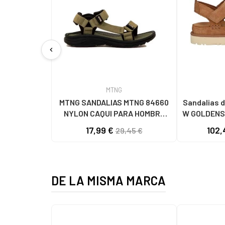
chevron_left
MTNG
MTNG SANDALIAS MTNG 84660
Sandalias d
NYLON CAQUI PARA HOMBRE
W GOLDENS
C59785 - - NYLON KAKY
17,99 €
102,
29,45 €
DE LA MISMA MARCA