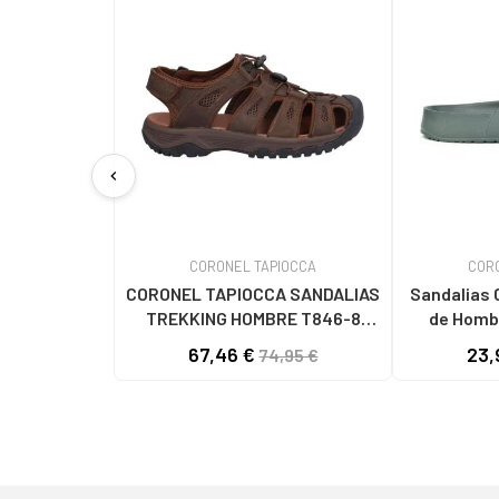
chevron_left
CORONEL TAPIOCCA
COR
CORONEL TAPIOCCA SANDALIAS
Sandalias
TREKKING HOMBRE T846-8
de Homb
MARRONMARRON
67,46 €
23,
74,95 €