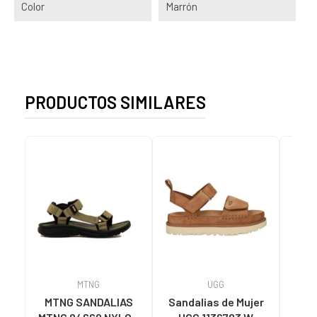
Color
Marrón
PRODUCTOS SIMILARES
MTNG
UGG
O
MTNG SANDALIAS
Sandalias de Mujer
OH