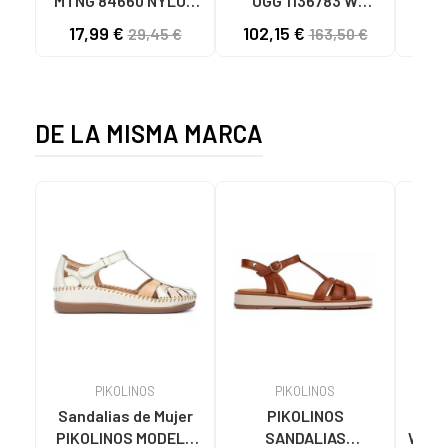
MTNG 84660 NYLON
UGG 1136783 W
SAND
CAQUI PARA HOMBRE
GOLDENSTAR CHE
P
17,99 €
102,15 €
40
29,45 €
163,50 €
C59785 - - NYLON
CHESTNUT
CIE
KAKY
D
DE LA MISMA MARCA
PIKOLINOS
PIKOLINOS
Sandalias de Mujer
PIKOLINOS
PIKO
PIKOLINOS MODELO
SANDALIAS
W3W-