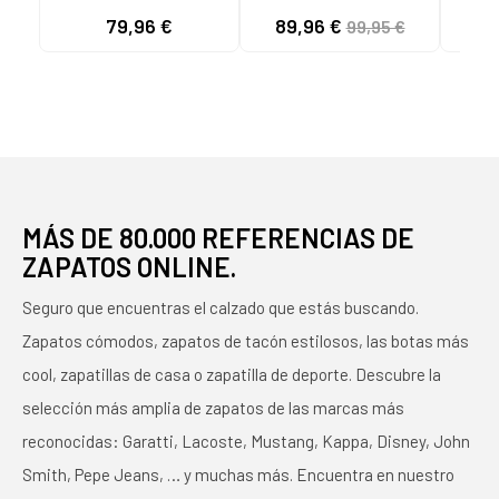
CADAQUES W8K-
ROQUETAS
PIE
79,96 €
89,96 €
99
99,95 €
0705C1 BLANCO
TRENZADAS
PIKOLINOS MARRóN
MÁS DE 80.000 REFERENCIAS DE
ZAPATOS ONLINE.
Seguro que encuentras el calzado que estás buscando.
Zapatos cómodos, zapatos de tacón estilosos, las botas más
cool, zapatillas de casa o zapatilla de deporte. Descubre la
selección más amplia de zapatos de las marcas más
reconocidas: Garatti, Lacoste, Mustang, Kappa, Disney, John
Smith, Pepe Jeans, … y muchas más. Encuentra en nuestro