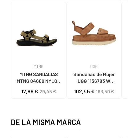
MTNG
UGG
O
MTNG SANDALIAS
Sandalias de Mujer
OH
MTNG 84660 NYLON
UGG 1136783 W
SAND
CAQUI PARA HOMBRE
GOLDENSTAR CHE
P
17,99 €
102,45 €
40
29,45 €
163,50 €
C59785 - - NYLON
CHESTNUT
CIE
KAKY
D
DE LA MISMA MARCA