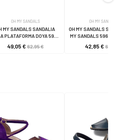
OH MY SANDALS
OH MY SANDALS
H MY SANDALS SANDALIA
OH MY SANDALS SANDALIAS OH
A PLATAFORMA DOYA 5993
MY SANDALS 5961-DO90 DOYA
DOYA HIELO COMBI
DOYA HIELO
49,05 €
42,85 €
62,95 €
62,95 €