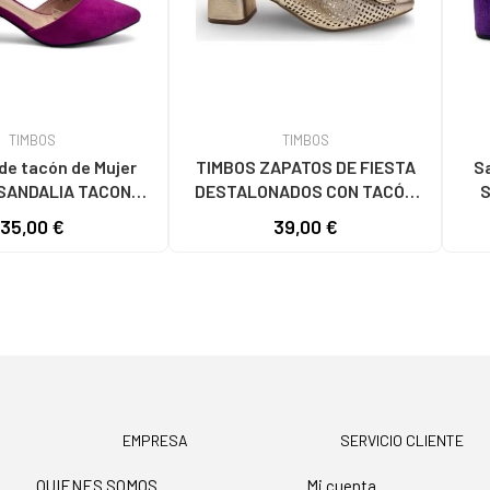
TIMBOS
TIMBOS
de tacón de Mujer
TIMBOS ZAPATOS DE FIESTA
Sa
SANDALIA TACON
DESTALONADOS CON TACÓN
S
UJER BUGANVILLA
CUADRADO EN COLOR ORO
35,00 €
39,00 €
 VARIOS COLORES
AMARILLO
EMPRESA
SERVICIO CLIENTE
QUIENES SOMOS
Mi cuenta