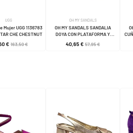
UGG
OH MY SANDALS
e Mujer UGG 1136783
OH MY SANDALS SANDALIA
O
TAR CHE CHESTNUT
DOYA CON PLATAFORMA Y
CUÑ
CIERRE DE VELCRO DOYA
60 €
40,65 €
163,50 €
57,95 €
BLANCO