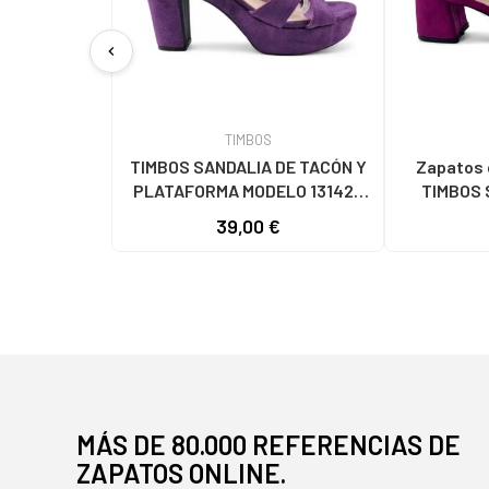
chevron_left
TIMBOS
TIMBOS SANDALIA DE TACÓN Y
Zapatos 
PLATAFORMA MODELO 131423
TIMBOS 
MORADO MORADO
VESTIR M
39,00 €
131221
MÁS DE 80.000 REFERENCIAS DE
ZAPATOS ONLINE.