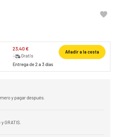

23,40 €
Añadir a la cesta
Gratis
Entrega de 2 a 3 días
rimero y pagar después.
 y GRATIS.