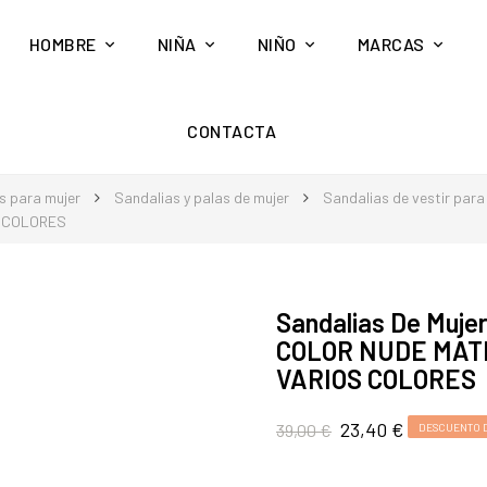
HOMBRE
NIÑA
NIÑO
MARCAS
CONTACTA
s para mujer
Sandalias y palas de mujer
Sandalias de vestir para
S COLORES
Sandalias De Muj
COLOR NUDE MATE
VARIOS COLORES
23,40 €
39,00 €
DESCUENTO 