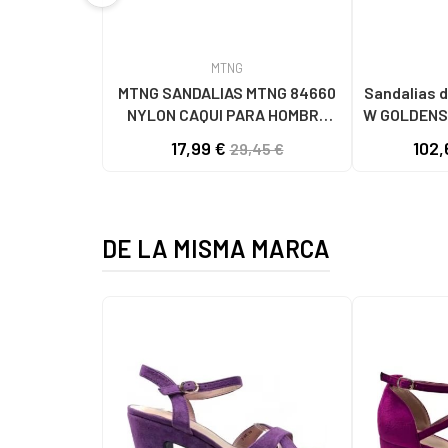
MTNG
MTNG SANDALIAS MTNG 84660
Sandalias d
NYLON CAQUI PARA HOMBRE
W GOLDENS
C59785 - - NYLON KAKY
17,99 €
102,
29,45 €
DE LA MISMA MARCA