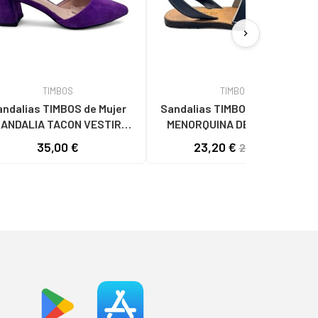
chevron_right
TIMBOS
TIMBOS
ndalias TIMBOS de Mujer
Sandalias TIMBOS de Hombre
ANDALIA TACON VESTIR
MENORQUINA DE PIEL PARA
MUJER 131262 MORADO
MUJER COLOR 129880 AZUL
35,00 €
23,20 €
29,00 €