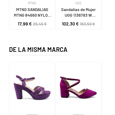
MTNG
UGG
O
MTNG SANDALIAS
Sandalias de Mujer
OH
MTNG 84660 NYLON
UGG 1136783 W
SAND
CAQUI PARA HOMBRE
GOLDENSTAR CHE
P
17,99 €
102,30 €
40
29,45 €
163,50 €
C59785 - - NYLON
CHESTNUT
CIE
KAKY
D
DE LA MISMA MARCA