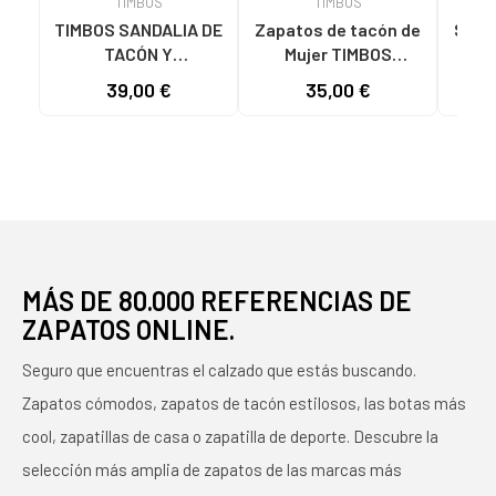
TIMBOS
TIMBOS
TIMBOS SANDALIA DE
Zapatos de tacón de
Sanda
TACÓN Y
Mujer TIMBOS
Mu
PLATAFORMA
SANDALIA TACON
TACO
39,00 €
35,00 €
MODELO 131423
VESTIR MUJER
MORADO MORADO
BUGANVILLA 131221
VARIOS COLORES
MÁS DE 80.000 REFERENCIAS DE
ZAPATOS ONLINE.
Seguro que encuentras el calzado que estás buscando.
Zapatos cómodos, zapatos de tacón estilosos, las botas más
cool, zapatillas de casa o zapatilla de deporte. Descubre la
selección más amplia de zapatos de las marcas más