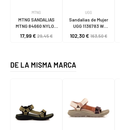
MTNG
UGG
O
MTNG SANDALIAS
Sandalias de Mujer
OH
MTNG 84660 NYLON
UGG 1136783 W
SAND
CAQUI PARA HOMBRE
GOLDENSTAR CHE
P
17,99 €
102,30 €
40
29,45 €
163,50 €
C59785 - - NYLON
CHESTNUT
CIE
KAKY
D
DE LA MISMA MARCA