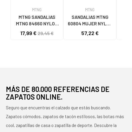
MTNG
MTNG
MTNG SANDALIAS
SANDALIAS MTNG
SA
MTNG 84660 NYLON
60804 MUJER NYLON
P
CAQUI PARA HOMBRE
TEJA/NEOPRENO
NE
17,99 €
57,22 €
15
29,45 €
C59785 - - NYLON
TAUPE C59615 - -
C6
KAKY
NYLON TEJA -
PU
NEOPRENE TAUPE
NE
MÁS DE 80.000 REFERENCIAS DE
ZAPATOS ONLINE.
Seguro que encuentras el calzado que estás buscando.
Zapatos cómodos, zapatos de tacón estilosos, las botas más
cool, zapatillas de casa o zapatilla de deporte. Descubre la