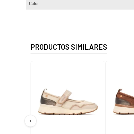
Color
PRODUCTOS SIMILARES
chevron_left