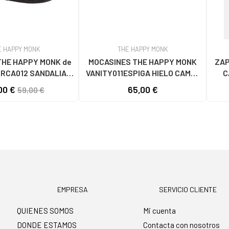
E HAPPY MONK
THE HAPPY MONK
THE HAPPY MONK de
MOCASINES THE HAPPY MONK
ZAP
ORCA012 SANDALIAS
VANITY011ESPIGA HIELO CAMEL
C
DE MUJER PIEL NEGRO
CAMEL
00 €
65,00 €
59,00 €
EMPRESA
SERVICIO CLIENTE
QUIENES SOMOS
Mi cuenta
DONDE ESTAMOS
Contacta con nosotros