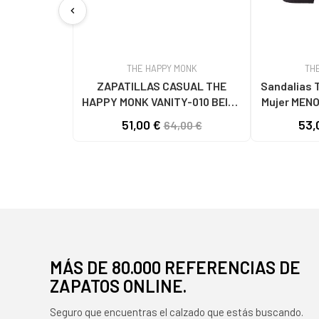
chevron_left
THE HAPPY MONK
TH
ZAPATILLAS CASUAL THE
Sandalias 
HAPPY MONK VANITY-010 BEIGE
Mujer MEN
CON LOGO DISTINTIVO BEIGE
51,00 €
53,
64,00 €
MÁS DE 80.000 REFERENCIAS DE
ZAPATOS ONLINE.
Seguro que encuentras el calzado que estás buscando.