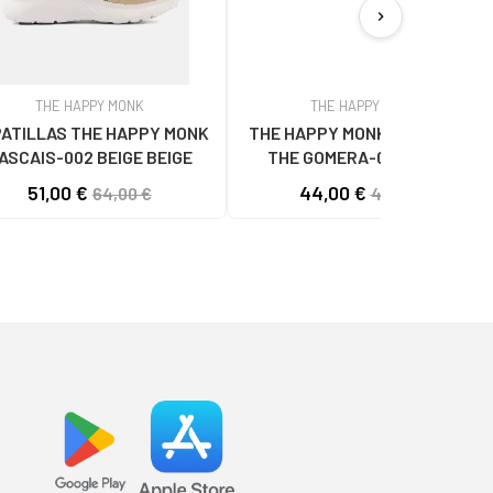
chevron_right
THE HAPPY MONK
THE HAPPY MONK
ATILLAS THE HAPPY MONK
THE HAPPY MONK SANDALIAS
ASCAIS-002 BEIGE BEIGE
THE GOMERA-002 TAUPE
51,00 €
44,00 €
64,00 €
49,90 €