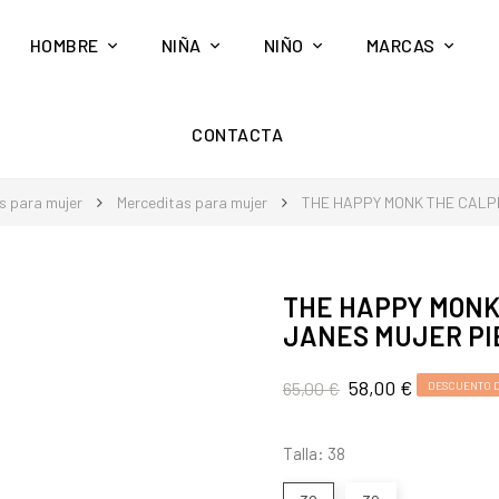
HOMBRE
NIÑA
NIÑO
MARCAS
CONTACTA
s para mujer
Merceditas para mujer
THE HAPPY MONK THE CALPE
THE HAPPY MONK
JANES MUJER PIE
58,00 €
65,00 €
DESCUENTO D
Talla: 38