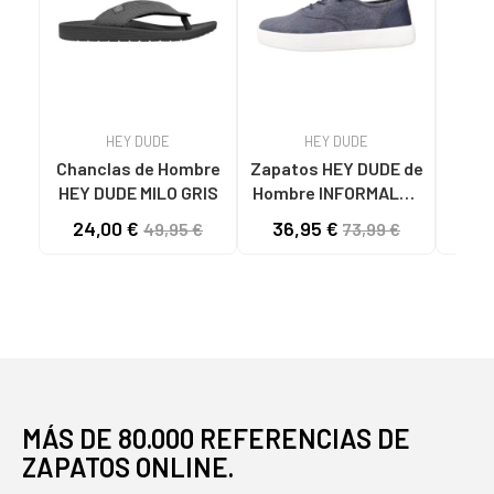
HEY DUDE
HEY DUDE
Chanclas de Hombre
Zapatos HEY DUDE de
HEY DUDE MILO GRIS
Hombre INFORMALES
ZAP
HOMBRE MODELO
ST
24,00 €
36,95 €
54
49,95 €
73,99 €
CONWAY CRAFT LINEN
4
COLOR AZUL NAVY
MÁS DE 80.000 REFERENCIAS DE
ZAPATOS ONLINE.