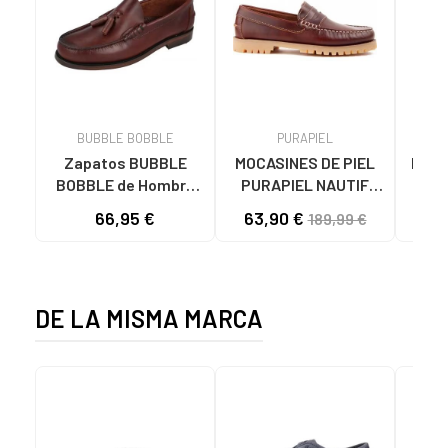
BUBBLE BOBBLE
PURAPIEL
Zapatos BUBBLE
MOCASINES DE PIEL
MOCA
BOBBLE de Hombre
PURAPIEL NAUTIF
PI
E2011 MOCASINES
HOMBRE MARRÓN
N
66,95 €
63,90 €
41
189,99 €
PIEL HOMBRE
BROWN
MARRON
DE LA MISMA MARCA