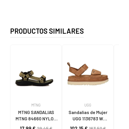
PRODUCTOS SIMILARES
MTNG
UGG
O
MTNG SANDALIAS
Sandalias de Mujer
OH
MTNG 84660 NYLON
UGG 1136783 W
SAND
CAQUI PARA HOMBRE
GOLDENSTAR CHE
P
17,99 €
102,15 €
40
29,45 €
163,50 €