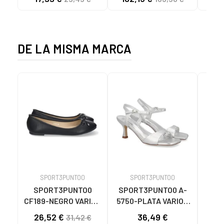
C59785 - - NYLON
CHESTNUT
CIE
KAKY
D
DE LA MISMA MARCA
SPORT3PUNTO0
SPORT3PUNTO0
S
SPORT3PUNTO0
SPORT3PUNTO0 A-
SPO
CF189-NEGRO VARIOS
5750-PLATA VARIOS
575
COLORES
COLORES
26,52 €
36,49 €
33
31,42 €