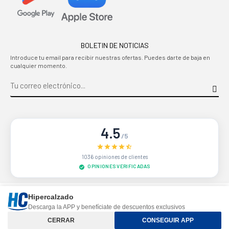
BOLETIN DE NOTICIAS
Introduce tu email para recibir nuestras ofertas. Puedes darte de baja en
cualquier momento.
4.5
/5
1036 opiniones de clientes
OPINIONES VERIFICADAS
Sitio protegido por reCAPTCHA.
Privacidad
-
Términos
Hipercalzado
Descarga la APP y benefíciate de descuentos exclusivos
Controle su privacidad
CERRAR
CONSEGUIR APP