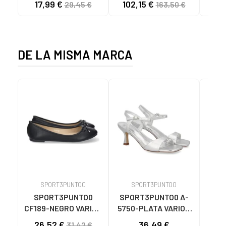
17,99 €
102,15 €
40
29,45 €
163,50 €
C59785 - - NYLON
CHESTNUT
CIE
KAKY
D
DE LA MISMA MARCA
SPORT3PUNTO0
SPORT3PUNTO0
S
SPORT3PUNTO0
SPORT3PUNTO0 A-
SPO
CF189-NEGRO VARIOS
5750-PLATA VARIOS
575
COLORES
COLORES
26,52 €
36,49 €
33
31,42 €