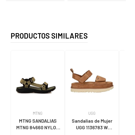
PRODUCTOS SIMILARES
MTNG
UGG
O
MTNG SANDALIAS
Sandalias de Mujer
OH
MTNG 84660 NYLON
UGG 1136783 W
SAND
CAQUI PARA HOMBRE
GOLDENSTAR CHE
P