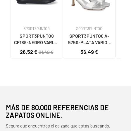
SPORT3PUNTO0
SPORT3PUNTO0
S
SPORT3PUNTO0
SPORT3PUNTO0 A-
SPO
CF189-NEGRO VARIOS
5750-PLATA VARIOS
575
COLORES
COLORES
26,52 €
36,49 €
33
31,42 €
MÁS DE 80.000 REFERENCIAS DE
ZAPATOS ONLINE.
Seguro que encuentras el calzado que estás buscando.