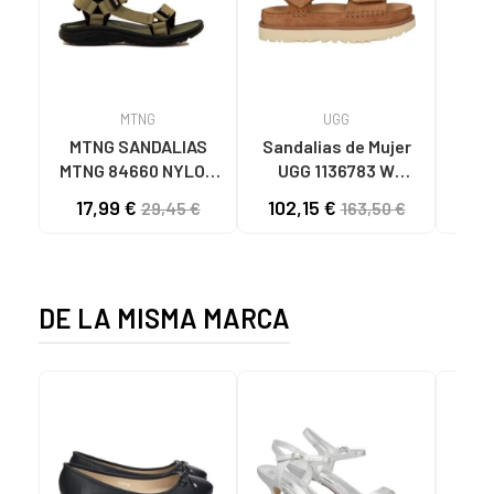
MTNG
UGG
O
MTNG SANDALIAS
Sandalias de Mujer
OH
MTNG 84660 NYLON
UGG 1136783 W
SAND
CAQUI PARA HOMBRE
GOLDENSTAR CHE
P
17,99 €
102,15 €
40
29,45 €
163,50 €
C59785 - - NYLON
CHESTNUT
CIE
KAKY
D
DE LA MISMA MARCA