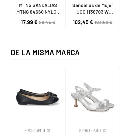
MTNG SANDALIAS
Sandalias de Mujer
OH
MTNG 84660 NYLON
UGG 1136783 W
SAND
CAQUI PARA HOMBRE
GOLDENSTAR CHE
P
17,99 €
102,45 €
40
29,45 €
163,50 €
C59785 - - NYLON
CHESTNUT
CIE
KAKY
D
DE LA MISMA MARCA
SPORT3PUNTO0
SPORT3PUNTO0
S