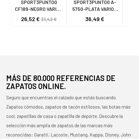
SPORT3PUNTO0
SPORT3PUNTO0 A-
SPO
CF189-NEGRO VARIOS
5750-PLATA VARIOS
575
COLORES
COLORES
26,52 €
36,49 €
33
31,42 €
MÁS DE 80.000 REFERENCIAS DE
ZAPATOS ONLINE.
Seguro que encuentras el calzado que estás buscando.
Zapatos cómodos, zapatos de tacón estilosos, las botas más
cool, zapatillas de casa o zapatilla de deporte. Descubre la
selección más amplia de zapatos de las marcas más
reconocidas: Garatti, Lacoste, Mustang, Kappa, Disney, John