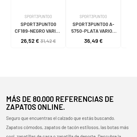
SPORT3PUNTO0
SPORT3PUNTO0
S
SPORT3PUNTO0
SPORT3PUNTO0 A-
SPO
CF189-NEGRO VARIOS
5750-PLATA VARIOS
575
COLORES
COLORES
26,52 €
36,49 €
33
31,42 €
MÁS DE 80.000 REFERENCIAS DE
ZAPATOS ONLINE.
Seguro que encuentras el calzado que estás buscando.
Zapatos cómodos, zapatos de tacón estilosos, las botas más
cool, zapatillas de casa o zapatilla de deporte. Descubre la