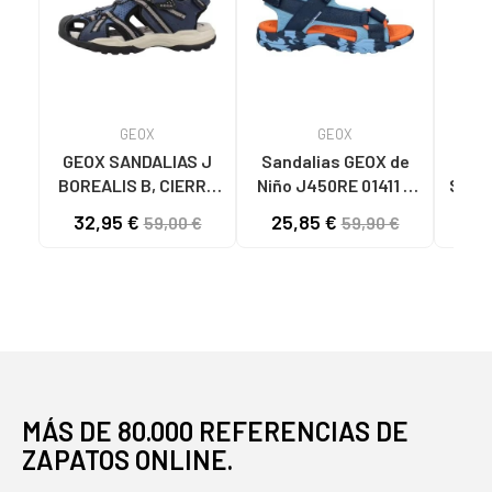
GEOX
GEOX
GEOX SANDALIAS J
Sandalias GEOX de
GE
BOREALIS B, CIERRE
Niño J450RE 01411 J
STRA
DE VELCRO C4189
BOREALIS LT BLUE-
CIE
32,95 €
25,85 €
54
59,00 €
59,90 €
NAVY C4228
C4
MÁS DE 80.000 REFERENCIAS DE
ZAPATOS ONLINE.