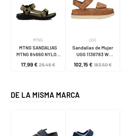
MTNG
UGG
O
MTNG SANDALIAS
Sandalias de Mujer
OH
MTNG 84660 NYLON
UGG 1136783 W
SAND
CAQUI PARA HOMBRE
GOLDENSTAR CHE
P
17,99 €
102,15 €
40
29,45 €
163,50 €
C59785 - - NYLON
CHESTNUT
CIE
KAKY
D
DE LA MISMA MARCA