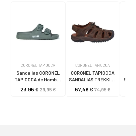
CORONEL TAPIOCCA
CORONEL TAPIOCCA
CO
Sandalias CORONEL
CORONEL TAPIOCCA
COR
TAPIOCCA de Hombre
SANDALIAS TREKKING
SAND
SANDALIAS DE
HOMBRE T846-8
HOMB
23,96 €
67,46 €
58
29,95 €
74,95 €
HOMBRE T615-6
MARRONMARRON
KAKIKAKI