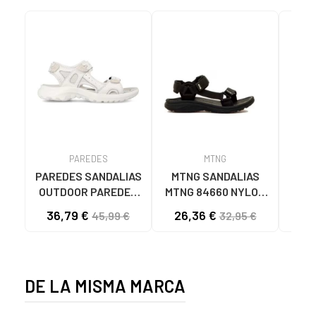
PAREDES
MTNG
PAREDES SANDALIAS
MTNG SANDALIAS
MT
OUTDOOR PAREDES
MTNG 84660 NYLON
84
BANYOTES MUJER
STRIPE NEGRO
C59
36,79 €
26,36 €
17
45,99 €
32,95 €
BLANCO BLANCO
C56216 - NYLON
STRIPE NEGRO
DE LA MISMA MARCA