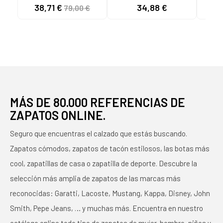
BRENTWOOD BEIGE
POOL HOMBRE
38,71 €
34,88 €
55
79,00 €
MARRÓN SOMBRA
OLIVA
MÁS DE 80.000 REFERENCIAS DE
ZAPATOS ONLINE.
Seguro que encuentras el calzado que estás buscando.
Zapatos cómodos, zapatos de tacón estilosos, las botas más
cool, zapatillas de casa o zapatilla de deporte. Descubre la
selección más amplia de zapatos de las marcas más
reconocidas: Garatti, Lacoste, Mustang, Kappa, Disney, John
Smith, Pepe Jeans, … y muchas más. Encuentra en nuestro