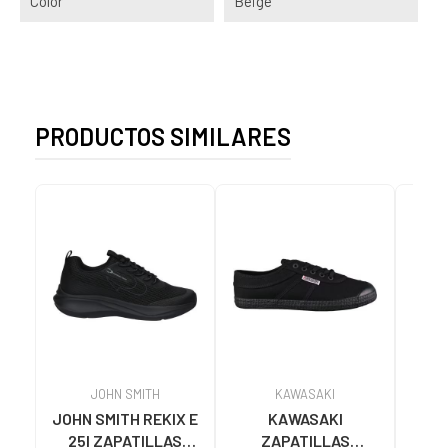
Color
Beige
PRODUCTOS SIMILARES
JOHN SMITH
KAWASAKI
JOHN SMITH REKIX E
KAWASAKI
MUNI
25I ZAPATILLAS
ZAPATILLAS
L