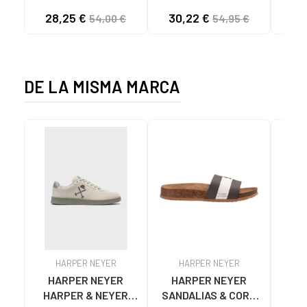
CASUAL HOMBRE
KAWASAKI ORIGINAL
B
28,25 €
30,22 €
58
54,00 €
54,95 €
NEGRO NEGRO
CANVAS K192495
MA
1001S SOLID BLACK
1001S BLACK SOLID
DE LA MISMA MARCA
HARPER NEYER
HARPER NEYER
H
HARPER NEYER
HARPER NEYER
Depo
HARPER & NEYER
SANDALIAS & CORK
NEYER de Ho