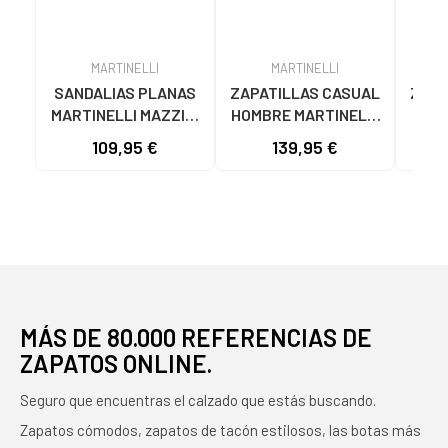
MARTINELLI
MARTINELLI
SANDALIAS PLANAS
ZAPATILLAS CASUAL
Zapa
MARTINELLI MAZZINI
HOMBRE MARTINELLI
de 
1535 CON TACHUELAS
WALDEN 1606-2791LA
VEST
109,95 €
139,95 €
89
NEGRO NEGRO
EN PIEL
1
COL
MÁS DE 80.000 REFERENCIAS DE
ZAPATOS ONLINE.
Seguro que encuentras el calzado que estás buscando.
Zapatos cómodos, zapatos de tacón estilosos, las botas más