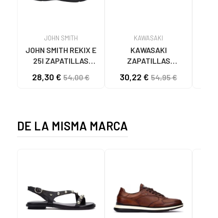
JOHN SMITH
KAWASAKI
JOHN SMITH REKIX E
KAWASAKI
MUNI
25I ZAPATILLAS
ZAPATILLAS
L
CASUAL HOMBRE
KAWASAKI ORIGINAL
B
28,30 €
30,22 €
58
54,00 €
54,95 €
NEGRO NEGRO
CANVAS K192495
MA
1001S SOLID BLACK
1001S BLACK SOLID
DE LA MISMA MARCA