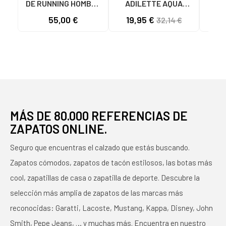
DE RUNNING HOMBRE
ADILETTE AQUA
AD
GALAXY 7 M JQ2626
F35542 AZULES AZUL
JS
55,00 €
19,95 €
24
32,14 €
GRIS VARIOS
COLORES
MÁS DE 80.000 REFERENCIAS DE
ZAPATOS ONLINE.
Seguro que encuentras el calzado que estás buscando.
Zapatos cómodos, zapatos de tacón estilosos, las botas más
cool, zapatillas de casa o zapatilla de deporte. Descubre la
selección más amplia de zapatos de las marcas más
reconocidas: Garatti, Lacoste, Mustang, Kappa, Disney, John
Smith, Pepe Jeans, … y muchas más. Encuentra en nuestro