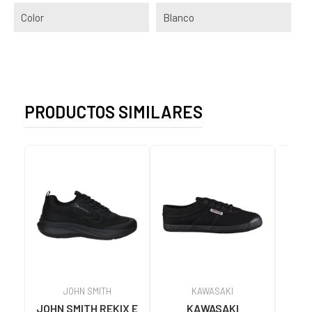
Color
Blanco
PRODUCTOS SIMILARES
JOHN SMITH
KAWASAKI
JOHN SMITH REKIX E
KAWASAKI
MUNI