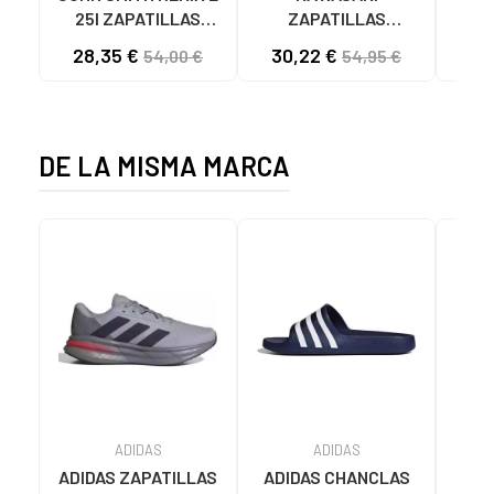
25I ZAPATILLAS
ZAPATILLAS
L
CASUAL HOMBRE
KAWASAKI ORIGINAL
B
28,35 €
30,22 €
58
54,00 €
54,95 €
NEGRO NEGRO
CANVAS K192495
MA
1001S SOLID BLACK
1001S BLACK SOLID
DE LA MISMA MARCA
ADIDAS
ADIDAS
ADIDAS ZAPATILLAS
ADIDAS CHANCLAS
CHA