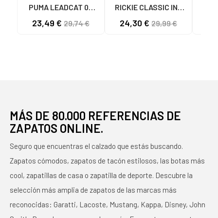
PUMA LEADCAT 02
RICKIE CLASSIC INF
MODELO 384139
04 BLANCO ROSA ORO
ZAP
23,49 €
24,30 €
34
29,74 €
29,99 €
BLANCAS 02 WHITE
- REF. 394254 04
RIC
BLANCO ROSA ORO
NIÑ
MÁS DE 80.000 REFERENCIAS DE
ZAPATOS ONLINE.
Seguro que encuentras el calzado que estás buscando.
Zapatos cómodos, zapatos de tacón estilosos, las botas más
cool, zapatillas de casa o zapatilla de deporte. Descubre la
selección más amplia de zapatos de las marcas más
reconocidas: Garatti, Lacoste, Mustang, Kappa, Disney, John