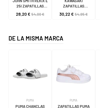
JOHN SMITH REKIX E
KAWASAKI
MUNI
25I ZAPATILLAS
ZAPATILLAS
L
CASUAL HOMBRE
KAWASAKI ORIGINAL
B
28,20 €
30,22 €
57
54,00 €
54,95 €
NEGRO NEGRO
CANVAS K192495
MA
1001S SOLID BLACK
1001S BLACK SOLID
DE LA MISMA MARCA
PUMA
PUMA
PUMA CHANCLAS
ZAPATILLAS PUMA
Zap