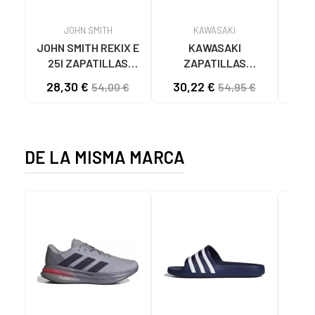
JOHN SMITH
KAWASAKI
JOHN SMITH REKIX E
KAWASAKI
MUNI
25I ZAPATILLAS
ZAPATILLAS
L
CASUAL HOMBRE
KAWASAKI ORIGINAL
B
28,30 €
30,22 €
58
54,00 €
54,95 €
NEGRO NEGRO
CANVAS K192495
MA
1001S SOLID BLACK
1001S BLACK SOLID
DE LA MISMA MARCA