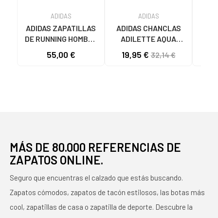
ADIDAS
ADIDAS
ADIDAS ZAPATILLAS
ADIDAS CHANCLAS
CHA
DE RUNNING HOMBRE
ADILETTE AQUA
AD
GALAXY 7 M JQ2626
F35542 AZULES AZUL
JS
55,00 €
19,95 €
24
32,14 €
GRIS VARIOS
COLORES
MÁS DE 80.000 REFERENCIAS DE
ZAPATOS ONLINE.
Seguro que encuentras el calzado que estás buscando.
Zapatos cómodos, zapatos de tacón estilosos, las botas más
cool, zapatillas de casa o zapatilla de deporte. Descubre la