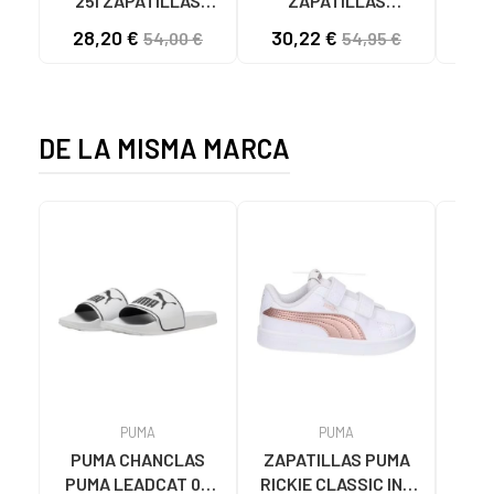
25I ZAPATILLAS
ZAPATILLAS
L
CASUAL HOMBRE
KAWASAKI ORIGINAL
B
28,20 €
30,22 €
57
54,00 €
54,95 €
NEGRO NEGRO
CANVAS K192495
MA
1001S SOLID BLACK
1001S BLACK SOLID
DE LA MISMA MARCA
PUMA
PUMA
PUMA CHANCLAS
ZAPATILLAS PUMA
Zap
PUMA LEADCAT 02
RICKIE CLASSIC INF