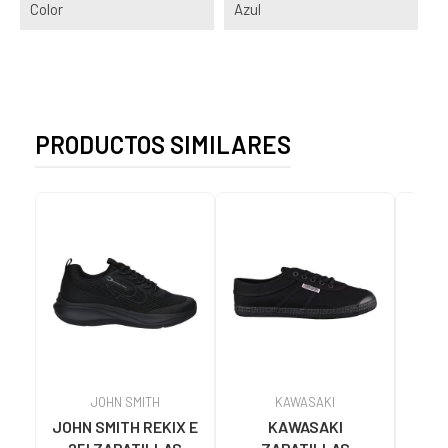
Color
Azul
PRODUCTOS SIMILARES
JOHN SMITH
KAWASAKI
JOHN SMITH REKIX E
KAWASAKI
MUNI