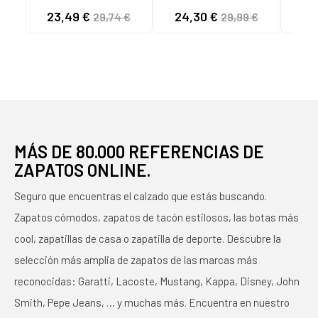
MODELO 384139
04 BLANCO ROSA ORO
ZAP
23,49 €
24,30 €
34
29,74 €
29,99 €
BLANCAS 02 WHITE
- REF. 394254 04
RIC
BLANCO ROSA ORO
NIÑ
MÁS DE 80.000 REFERENCIAS DE
ZAPATOS ONLINE.
Seguro que encuentras el calzado que estás buscando.
Zapatos cómodos, zapatos de tacón estilosos, las botas más
cool, zapatillas de casa o zapatilla de deporte. Descubre la
selección más amplia de zapatos de las marcas más
reconocidas: Garatti, Lacoste, Mustang, Kappa, Disney, John
Smith, Pepe Jeans, … y muchas más. Encuentra en nuestro