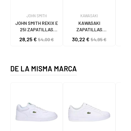
JOHN SMITH
KAWASAKI
JOHN SMITH REKIX E
KAWASAKI
MUNI
25I ZAPATILLAS
ZAPATILLAS
L
CASUAL HOMBRE
KAWASAKI ORIGINAL
B
28,25 €
30,22 €
57
54,00 €
54,95 €
NEGRO NEGRO
CANVAS K192495
MA
1001S SOLID BLACK
1001S BLACK SOLID
DE LA MISMA MARCA