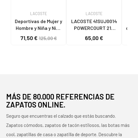
LACOSTE
LACOSTE
Deportivas de Mujer y
LACOSTE 41SUJ0014
Cha
Hombre y Niña y Niño
POWERCOURT 21G
de Mu
LACOSTE 46SMA0045
WHT-WHT
43C
71,50 €
65,00 €
46
125,00 €
LINESET 21G WHT-
WHT
MÁS DE 80.000 REFERENCIAS DE
ZAPATOS ONLINE.
Seguro que encuentras el calzado que estás buscando.
Zapatos cómodos, zapatos de tacón estilosos, las botas más
cool, zapatillas de casa o zapatilla de deporte. Descubre la