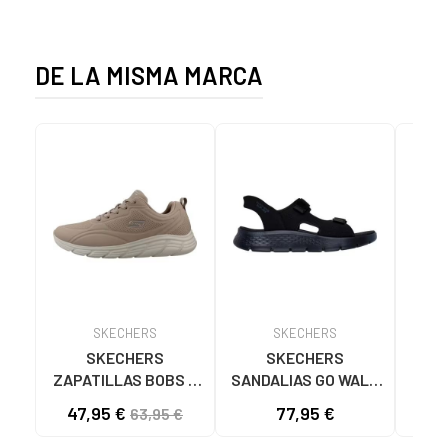
1001S SOLID BLACK
1001S BLACK SOLID
DE LA MISMA MARCA
SKECHERS
SKECHERS
SKECHERS
SKECHERS
ZAPATILLAS BOBS B
SANDALIAS GO WALK
SK
FLEX LO COOL EASE
FLEX SD EASY ENTRY
47,95 €
77,95 €
40
63,95 €
TAN 117715
NEGRAS NEGRO
ASC
NA