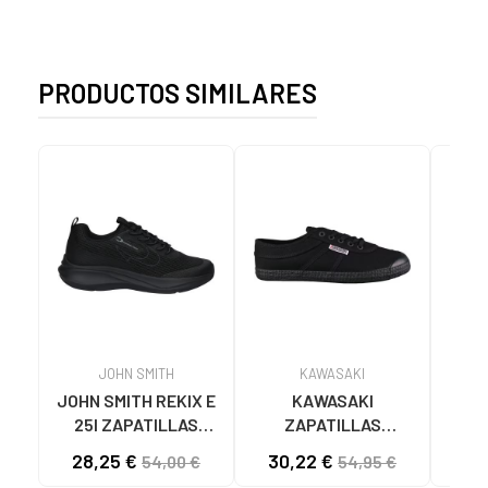
PRODUCTOS SIMILARES
JOHN SMITH
KAWASAKI
JOHN SMITH REKIX E
KAWASAKI
MUNI
25I ZAPATILLAS
ZAPATILLAS
L
CASUAL HOMBRE
KAWASAKI ORIGINAL
B
28,25 €
30,22 €
58
54,00 €
54,95 €
NEGRO NEGRO
CANVAS K192495
MA