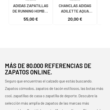
ADIDAS ZAPATILLAS
CHANCLAS ADIDAS
ADI
DE RUNNING HOMBRE
ADILETTE AQUA
AD
GALAXY 7 M JQ2626
JS2495 HOMBRE
F355
55,00 €
20,00 €
19
GRIS VARIOS
AZUL AZUL
COLORES
MÁS DE 80.000 REFERENCIAS DE
ZAPATOS ONLINE.
Seguro que encuentras el calzado que estás buscando.
Zapatos cómodos, zapatos de tacón estilosos, las botas más
cool, zapatillas de casa o zapatilla de deporte. Descubre la
selección más amplia de zapatos de las marcas más