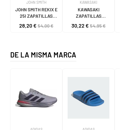
JOHN SMITH
KAWASAKI
JOHN SMITH REKIX E
KAWASAKI
MUNI
25I ZAPATILLAS
ZAPATILLAS
L
CASUAL HOMBRE
KAWASAKI ORIGINAL
B
28,20 €
30,22 €
57
54,00 €
54,95 €
NEGRO NEGRO
CANVAS K192495
MA
1001S SOLID BLACK
1001S BLACK SOLID
DE LA MISMA MARCA
ADIDAS
ADIDAS