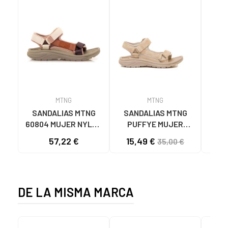
MTNG
MTNG
SANDALIAS MTNG
SANDALIAS MTNG
MTN
60804 MUJER NYLON
PUFFYE MUJER
DEP
TEJA/NEOPRENO
NEOPRENO BEIGE
KNI
57,22 €
15,49 €
35,00 €
TAUPE C59615 - -
C60056 C60056 -
NYLON TEJA -
PUFFYE BEIGE -
NEOPRENE TAUPE
NEOPRENE BEIGE
DE LA MISMA MARCA