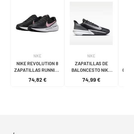
NIKE
NIKE
NIKE REVOLUTION 8
ZAPATILLAS DE
N
ZAPATILLAS RUNNING
BALONCESTO NIKE
CALZ
MUJER HJ8485-005
PRECISION 7 FN4322
RUN
74,82 €
74,99 €
68
NEGRO-ROSA NAN
NEGRO
VA