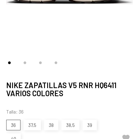
NIKE ZAPATILLAS V5 RNR HQ6411
VARIOS COLORES
Talla: 36
36
37,5
38
38,5
39

40