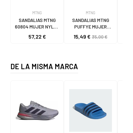
MTNG
MTNG
SANDALIAS MTNG
SANDALIAS MTNG
MTN
60804 MUJER NYLON
PUFFYE MUJER
DEP
TEJA/NEOPRENO
NEOPRENO BEIGE
KNI
57,22 €
15,49 €
35,00 €
TAUPE C59615 - -
C60056 C60056 -
NYLON TEJA -
PUFFYE BEIGE -
NEOPRENE TAUPE
NEOPRENE BEIGE
DE LA MISMA MARCA