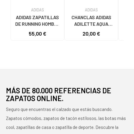
ADIDAS
ADIDAS
ADIDAS ZAPATILLAS
CHANCLAS ADIDAS
ADI
DE RUNNING HOMBRE
ADILETTE AQUA
AD
GALAXY 7 M JQ2626
JS2495 HOMBRE
F355
55,00 €
20,00 €
19
GRIS VARIOS
AZUL AZUL
COLORES
MÁS DE 80.000 REFERENCIAS DE
ZAPATOS ONLINE.
Seguro que encuentras el calzado que estás buscando.
Zapatos cómodos, zapatos de tacón estilosos, las botas más
cool, zapatillas de casa o zapatilla de deporte. Descubre la