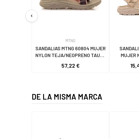
chevron_left
MTNG
SANDALIAS MTNG 60804 MUJER
SANDALI
NYLON TEJA/NEOPRENO TAUPE
MUJER 
C59615 - - NYLON TEJA -
C60056 C60
57,22 €
15,
NEOPRENE TAUPE
- NE
DE LA MISMA MARCA