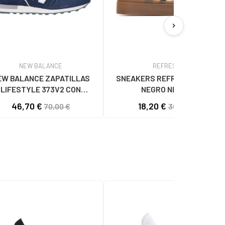
chevron_right
NEW BALANCE
REFRESH
EW BALANCE ZAPATILLAS
SNEAKERS REFRESH 173053
LIFESTYLE 373V2 CON
NEGRO NEGRO
OTIPO LATERAL NAVY BLUE
46,70 €
18,20 €
70,00 €
39,95 €