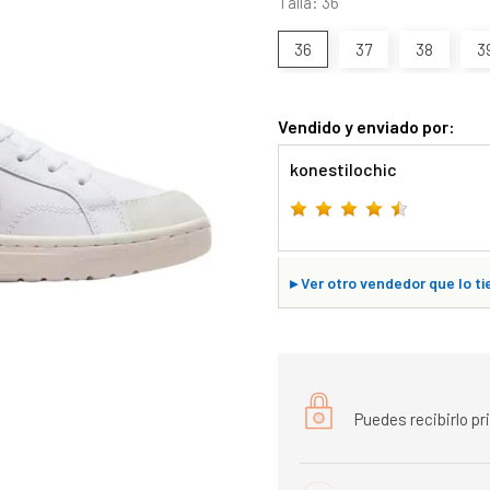
Talla: 36
36
37
38
3
Vendido y enviado por:
konestilochic
▸
Ver otro vendedor que lo ti
Puedes recibirlo p