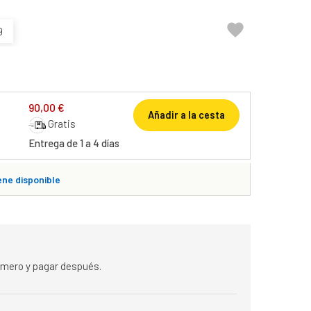

9
90,00 €
Añadir a la cesta
Gratis
Entrega de 1 a 4 días
ene disponible
rimero y pagar después.