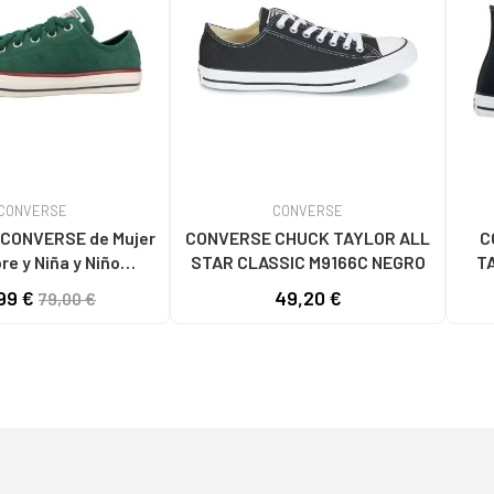
CONVERSE
CONVERSE
VERSE de Mujer
CONVERSE CHUCK TAYLOR ALL
C
e y Niña y Niño
STAR CLASSIC M9166C NEGRO
T
AS HOMBRE MODELO
99 €
49,20 €
79,00 €
AYLOR ALL STAR
SUEDE COLOR V GREEN