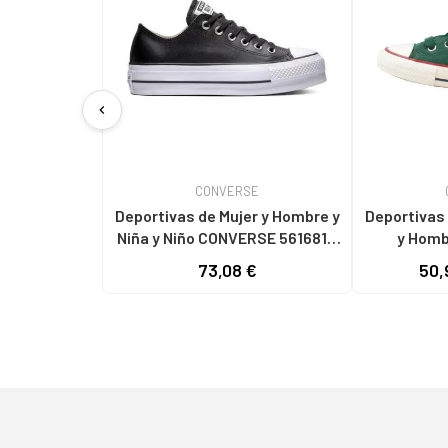
chevron_left
CONVERSE
Deportivas de Mujer y Hombre y
Deportivas CON
Niña y Niño CONVERSE 561681C
y Hombr
CHUCK TAYLOR ALL STAR
ZAPATILL
73,08 €
50,
PLATFORM LEATHER LOW
CHUCK T
BLACK-BLACK-WHITE