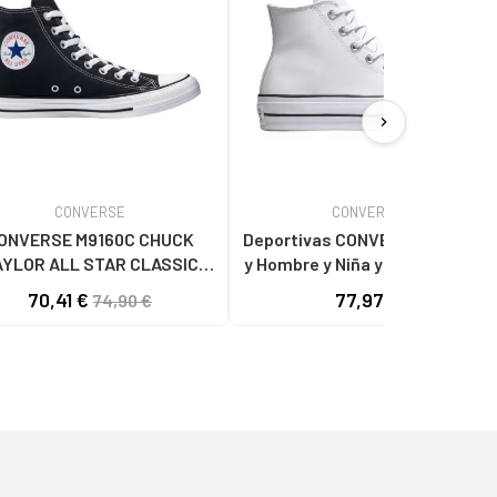
chevron_right
CONVERSE
CONVERSE
ONVERSE M9160C CHUCK
Deportivas CONVERSE de Mujer
AYLOR ALL STAR CLASSIC
y Hombre y Niña y Niño 561676C
NEGRO
CHUCK TAYLOR ALL STAR
70,41 €
77,97 €
74,90 €
PLATFORM LEATHER HI WHITE-
BLACK-WHITE BLANCO