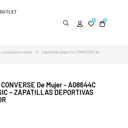
OUTLET
0
0
s casual para mujer
Zapatillas deporte CONVERSE de
te CONVERSE De Mujer - A08644C
IC – ZAPATILLAS DEPORTIVAS
OR