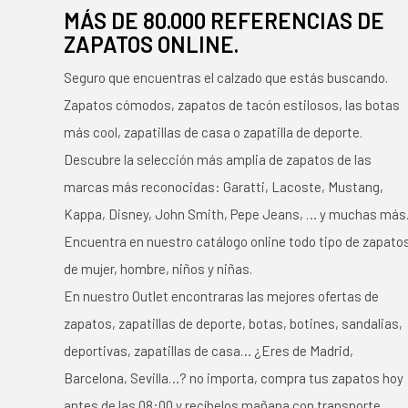
MÁS DE 80.000 REFERENCIAS DE
ZAPATOS ONLINE.
Seguro que encuentras el calzado que estás buscando.
Zapatos cómodos, zapatos de tacón estilosos, las botas
más cool, zapatillas de casa o zapatilla de deporte.
Descubre la selección más amplia de zapatos de las
marcas más reconocidas: Garatti, Lacoste, Mustang,
Kappa, Disney, John Smith, Pepe Jeans, … y muchas más
Encuentra en nuestro catálogo online todo tipo de zapato
de mujer, hombre, niños y niñas.
En nuestro Outlet encontraras las mejores ofertas de
zapatos, zapatillas de deporte, botas, botines, sandalias,
deportivas, zapatillas de casa… ¿Eres de Madrid,
Barcelona, Sevilla…? no importa, compra tus zapatos hoy
antes de las 08:00 y recíbelos mañana con transporte