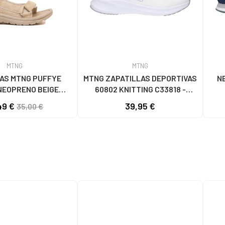
MTNG
MTNG
AS MTNG PUFFYE
MTNG ZAPATILLAS DEPORTIVAS
N
NEOPRENO BEIGE
60802 KNITTING C33818 -
056 - PUFFYE BEIGE
BLANCO
LOG
49 €
39,95 €
35,00 €
OPRENE BEIGE