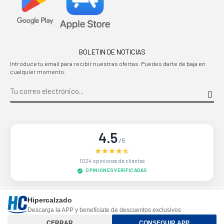
BOLETIN DE NOTICIAS
Introduce tu email para recibir nuestras ofertas. Puedes darte de baja en
cualquier momento.
4.5
/5
1024 opiniones de clientes
OPINIONES VERIFICADAS
Sitio protegido por reCAPTCHA.
Privacidad
-
Términos
Hipercalzado
Descarga la APP y benefíciate de descuentos exclusivos
Controle su privacidad
CERRAR
CONSEGUIR APP