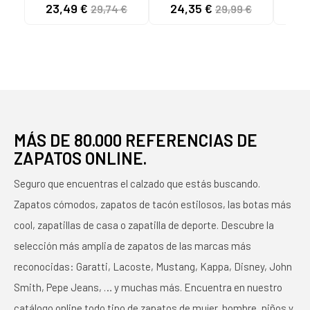
MODELO 384139
04 BLANCO ROSA ORO
ZAP
23,49 €
24,35 €
34
29,74 €
29,99 €
BLANCAS 02 WHITE
- REF. 394254 04
RIC
BLANCO ROSA ORO
NIÑ
MÁS DE 80.000 REFERENCIAS DE
ZAPATOS ONLINE.
Seguro que encuentras el calzado que estás buscando.
Zapatos cómodos, zapatos de tacón estilosos, las botas más
cool, zapatillas de casa o zapatilla de deporte. Descubre la
selección más amplia de zapatos de las marcas más
reconocidas: Garatti, Lacoste, Mustang, Kappa, Disney, John
Smith, Pepe Jeans, … y muchas más. Encuentra en nuestro
catálogo online todo tipo de zapatos de mujer, hombre, niños y