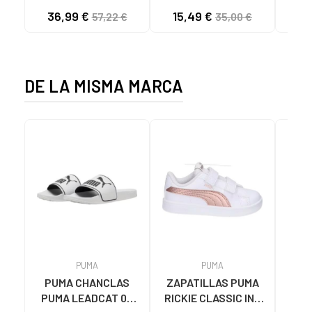
TEJA/NEOPRENO
NEOPRENO BEIGE
KNI
36,99 €
15,49 €
57,22 €
35,00 €
TAUPE C59615 - -
C60056 C60056 -
NYLON TEJA -
PUFFYE BEIGE -
NEOPRENE TAUPE
NEOPRENE BEIGE
DE LA MISMA MARCA
PUMA
PUMA
PUMA CHANCLAS
ZAPATILLAS PUMA
Zap
PUMA LEADCAT 02
RICKIE CLASSIC INF