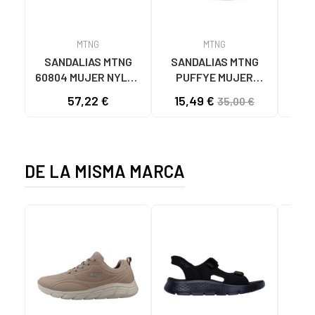
MTNG
MTNG
SANDALIAS MTNG
SANDALIAS MTNG
MTN
60804 MUJER NYLON
PUFFYE MUJER
DEP
TEJA/NEOPRENO
NEOPRENO BEIGE
KNI
57,22 €
15,49 €
35,00 €
TAUPE C59615 - -
C60056 C60056 -
NYLON TEJA -
PUFFYE BEIGE -
NEOPRENE TAUPE
NEOPRENE BEIGE
DE LA MISMA MARCA