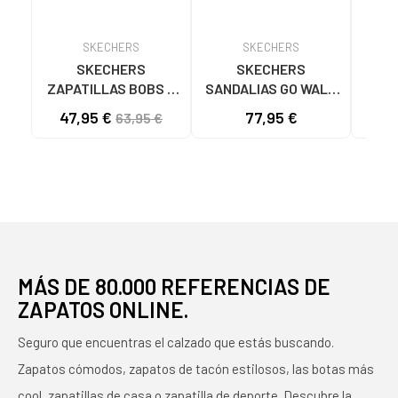
SKECHERS
SKECHERS
SKECHERS
SKECHERS
ZAPATILLAS BOBS B
SANDALIAS GO WALK
SK
FLEX LO COOL EASE
FLEX SD EASY ENTRY
47,95 €
77,95 €
40
63,95 €
TAN 117715
NEGRAS NEGRO
ASC
NA
MÁS DE 80.000 REFERENCIAS DE
ZAPATOS ONLINE.
Seguro que encuentras el calzado que estás buscando.
Zapatos cómodos, zapatos de tacón estilosos, las botas más
cool, zapatillas de casa o zapatilla de deporte. Descubre la