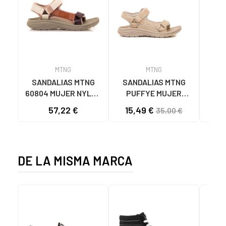
MTNG
MTNG
SANDALIAS MTNG
SANDALIAS MTNG
MTN
60804 MUJER NYLON
PUFFYE MUJER
DEP
TEJA/NEOPRENO
NEOPRENO BEIGE
KNI
57,22 €
15,49 €
35,00 €
TAUPE C59615 - -
C60056 C60056 -
NYLON TEJA -
PUFFYE BEIGE -
NEOPRENE TAUPE
NEOPRENE BEIGE
DE LA MISMA MARCA