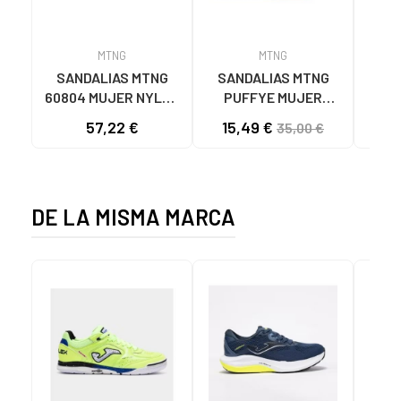
MTNG
MTNG
SANDALIAS MTNG
SANDALIAS MTNG
MTN
60804 MUJER NYLON
PUFFYE MUJER
DEP
TEJA/NEOPRENO
NEOPRENO BEIGE
KNI
57,22 €
15,49 €
35,00 €
TAUPE C59615 - -
C60056 C60056 -
NYLON TEJA -
PUFFYE BEIGE -
NEOPRENE TAUPE
NEOPRENE BEIGE
DE LA MISMA MARCA