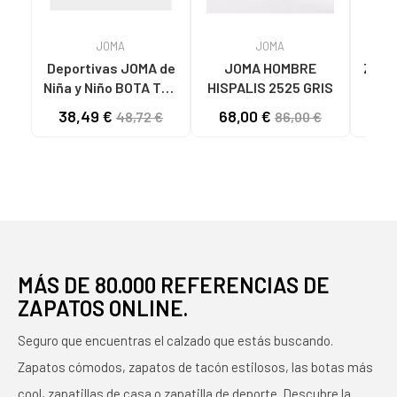
JOMA
JOMA
Deportivas JOMA de
JOMA HOMBRE
ZAPA
Niña y Niño BOTA TOP
HISPALIS 2525 GRIS
MUJ
FLEX 2511 VARIOS
LAD
38,49 €
68,00 €
32
48,72 €
86,00 €
COLORES
N
MÁS DE 80.000 REFERENCIAS DE
ZAPATOS ONLINE.
Seguro que encuentras el calzado que estás buscando.
Zapatos cómodos, zapatos de tacón estilosos, las botas más
cool, zapatillas de casa o zapatilla de deporte. Descubre la