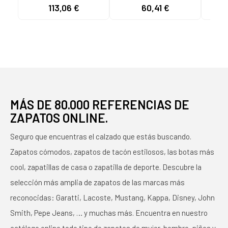
REEBOK CALZADO
REEBOK CALZADO
y
113,06 €
60,41 €
GY0952 BLANCA
MARCA MODELO CL
ZAPA
LTHR NEGRO
LE
MÁS DE 80.000 REFERENCIAS DE
ZAPATOS ONLINE.
Seguro que encuentras el calzado que estás buscando.
Zapatos cómodos, zapatos de tacón estilosos, las botas más
cool, zapatillas de casa o zapatilla de deporte. Descubre la
selección más amplia de zapatos de las marcas más
reconocidas: Garatti, Lacoste, Mustang, Kappa, Disney, John
Smith, Pepe Jeans, … y muchas más. Encuentra en nuestro