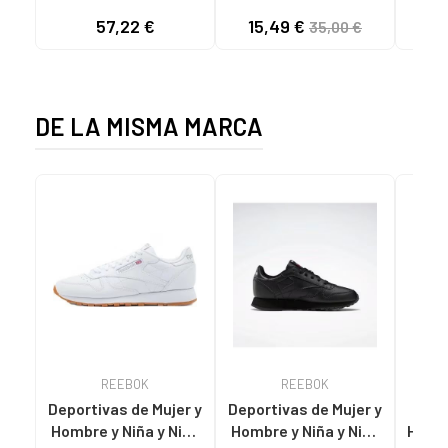
TEJA/NEOPRENO
NEOPRENO BEIGE
KNI
57,22 €
15,49 €
35,00 €
TAUPE C59615 - -
C60056 C60056 -
NYLON TEJA -
PUFFYE BEIGE -
NEOPRENE TAUPE
NEOPRENE BEIGE
DE LA MISMA MARCA
REEBOK
REEBOK
Deportivas de Mujer y
Deportivas de Mujer y
D
Hombre y Niña y Niño
Hombre y Niña y Niño
Hombr