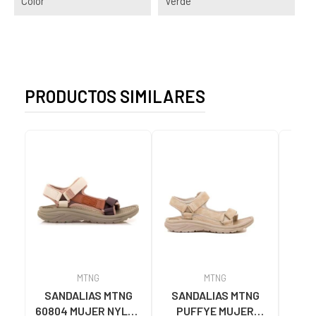
Color
Verde
PRODUCTOS SIMILARES
MTNG
MTNG
SANDALIAS MTNG
SANDALIAS MTNG
MTN
60804 MUJER NYLON
PUFFYE MUJER
DEP